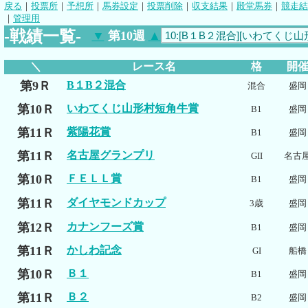
戻る
｜
投票所
｜
予想所
｜
馬券設定
｜
投票削除
｜
収支結果
｜
殿堂馬券
｜
競走結
｜
管理用
-戦績一覧-
▼
第10週
▲
＼
レース名
格
開
第9Ｒ
B１B２混合
混合
盛岡
第10Ｒ
いわてくじ山形村短角牛賞
B1
盛岡
第11Ｒ
紫陽花賞
B1
盛岡
第11Ｒ
名古屋グランプリ
GII
名古
第10Ｒ
ＦＥＬＬ賞
B1
盛岡
第11Ｒ
ダイヤモンドカップ
3歳
盛岡
第12Ｒ
カナンフーズ賞
B1
盛岡
第11Ｒ
かしわ記念
GI
船橋
第10Ｒ
Ｂ１
B1
盛岡
第11Ｒ
Ｂ２
B2
盛岡