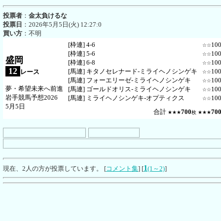
投票者
：
金太負けるな
投票日
：2026年5月5日(火) 12:27:0
買い方
：不明
[枠連]
4-6
10
☆☆
[枠連]
5-6
10
☆☆
盛岡
[枠連]
6-8
10
☆☆
12
[馬連]
キタノセレナード-ミライヘノシンゲキ
10
レース
☆☆
[馬連]
フォーエリーゼ-ミライヘノシンゲキ
10
☆☆
夢・希望未来へ前進
[馬連]
ゴールドオリス-ミライヘノシンゲキ
10
☆☆
岩手競馬予想2026
[馬連]
ミライヘノシンゲキ-オプティクス
10
☆☆
5月5日
合計
700
70
★★★
枚
★★★
1
現在、2人の方が投票しています。 [
コメント集
] [
(1～2)
]