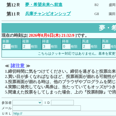
第12Ｒ
夢・希望未来へ前進
B2
盛岡
第11Ｒ
兵庫チャンピオンシップ
GII
園田
夢・
現在の時刻は[
2026年8月6日(木) 21:32:9
]です。
単勝
複勝
枠連
枠単
馬連
馬単
種類
種類
種類
種類
種類
種
こちらはクッキー対応ではありません。基本を変更
諸注意
≪
≫
1.締切時間に気をつけてください。締切を過ぎると投票出
2.買い目が多くなればなるほど、投票画面が崩れる可能性
3.投票画面が崩れる時は、他のブラウザやプログラムを閉
4.実際に発売してない馬券は、当たっていてもオッズがつ
5.間違えた投票をしてしまった場合、上の『投票削除』で
参加者
ＩＤ
メール
ＵＲＬ