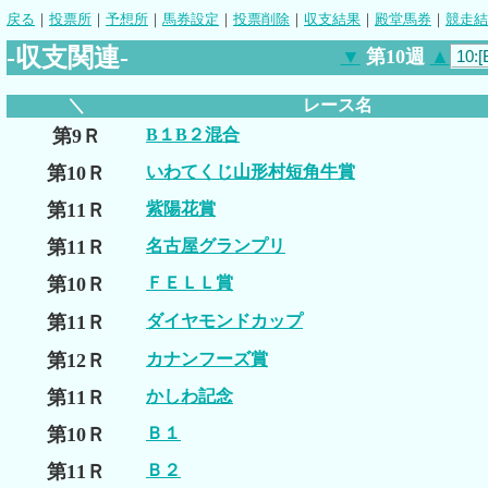
戻る
｜
投票所
｜
予想所
｜
馬券設定
｜
投票削除
｜
収支結果
｜
殿堂馬券
｜
競走結
-収支関連-
▼
第10週
▲
＼
レース名
第9Ｒ
B１B２混合
第10Ｒ
いわてくじ山形村短角牛賞
第11Ｒ
紫陽花賞
第11Ｒ
名古屋グランプリ
第10Ｒ
ＦＥＬＬ賞
第11Ｒ
ダイヤモンドカップ
第12Ｒ
カナンフーズ賞
第11Ｒ
かしわ記念
第10Ｒ
Ｂ１
第11Ｒ
Ｂ２