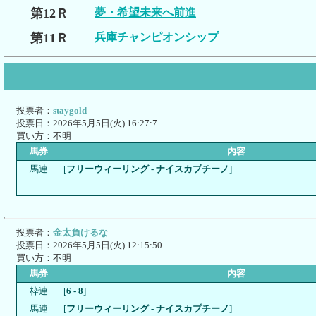
第12Ｒ
夢・希望未来へ前進
第11Ｒ
兵庫チャンピオンシップ
投票者
：
staygold
投票日
：2026年5月5日(火) 16:27:7
買い方
：不明
馬券
内容
馬連
[
フリーウィーリング - ナイスカプチーノ
]
投票者
：
金太負けるな
投票日
：2026年5月5日(火) 12:15:50
買い方
：不明
馬券
内容
枠連
[
6 - 8
]
馬連
[
フリーウィーリング - ナイスカプチーノ
]