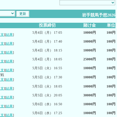
岩手競馬予想2026
投票締切
賭け金
単位
5月4日（月） 17:05
10000円
100円
収支
][
結果
]
5月4日（月） 17:40
10000円
100円
収支
][
結果
]
5月4日（月） 18:15
10000円
100円
収支
][
結果
]
5月4日（月） 18:05
25000円
100円
収支
][
結果
]
5月5日（火） 16:55
10000円
100円
収支
][
結果
]
定戦
5月5日（火） 17:30
10000円
100円
収支
][
結果
]
5月5日（火） 18:05
10000円
100円
収支
][
結果
]
5月5日（火） 20:05
30000円
100円
収支
][
結果
]
5月6日（水） 16:50
10000円
100円
収支
][
結果
]
5月6日（水） 17:25
10000円
100円
収支
][
結果
]