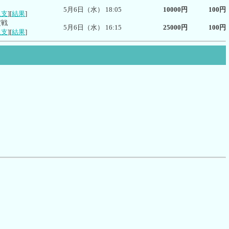
5月6日（水） 18:05
10000円
100円
収支
][
結果
]
定戦
5月6日（水） 16:15
25000円
100円
収支
][
結果
]