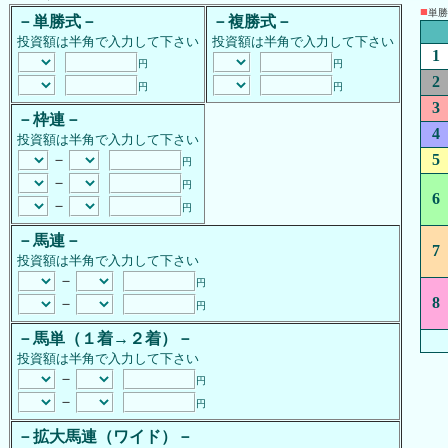
■
単
－単勝式－
－複勝式－
投資額は半角で入力して下さい
投資額は半角で入力して下さい
1
円
円
2
円
円
3
－枠連－
4
投資額は半角で入力して下さい
－
5
円
－
円
6
－
円
－馬連－
7
投資額は半角で入力して下さい
－
円
8
－
円
－馬単（１着→２着）－
投資額は半角で入力して下さい
－
円
－
円
－拡大馬連（ワイド）－