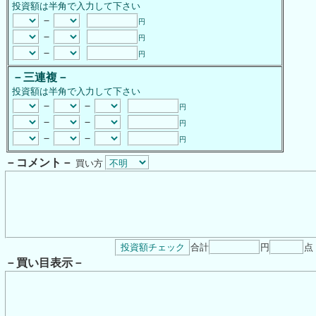
投資額は半角で入力して下さい
－
円
－
円
－
円
－三連複－
投資額は半角で入力して下さい
－
－
円
－
－
円
－
－
円
－コメント－
買い方
合計
円
点
－買い目表示－