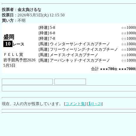
投票者
：
金太負けるな
投票日
：2026年5月5日(火) 12:15:50
買い方
：不明
[枠連]
5-8
1000
☆☆
[枠連]
6-8
1000
☆☆
盛岡
[枠連]
7-8
1000
☆☆
10
[馬連]
ウィンターサン-ナイスカプチーノ
1000
レース
☆☆
[馬連]
フリーウィーリング-ナイスカプチーノ
1000
☆☆
ＦＥＬＬ賞
[馬連]
メードス-ナイスカプチーノ
1000
☆☆
岩手競馬予想2026
[馬連]
アーバンキッド-ナイスカプチーノ
1000
☆☆
5月5日
合計
700
7000
★★★
枚
★★★
1
現在、2人の方が投票しています。 [
コメント集
] [
(1～2)
]