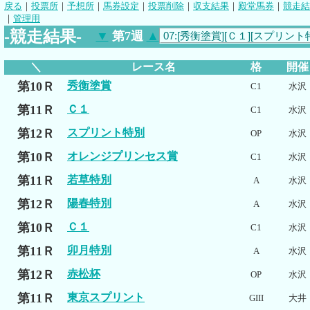
戻る
｜
投票所
｜
予想所
｜
馬券設定
｜
投票削除
｜
収支結果
｜
殿堂馬券
｜
競走結
｜
管理用
-競走結果-
▼
第7週
▲
＼
レース名
格
開催
第10Ｒ
秀衡塗賞
C1
水沢
第11Ｒ
Ｃ１
C1
水沢
第12Ｒ
スプリント特別
OP
水沢
第10Ｒ
オレンジプリンセス賞
C1
水沢
第11Ｒ
若草特別
A
水沢
第12Ｒ
陽春特別
A
水沢
第10Ｒ
Ｃ１
C1
水沢
第11Ｒ
卯月特別
A
水沢
第12Ｒ
赤松杯
OP
水沢
第11Ｒ
東京スプリント
GIII
大井