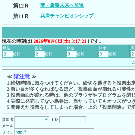
第12Ｒ
夢・希望未来へ前進
第11Ｒ
兵庫チャンピオンシップ
現在の時刻は[
2026年8月8日(土) 3:17:21
]です。
単勝
複勝
枠連
枠単
馬
種類
種類
種類
種類
諸注意
≪
≫
1.締切時間に気をつけてください。締切を過ぎると投票出
2.買い目が多くなればなるほど、投票画面が崩れる可能性
3.投票画面が崩れる時は、他のブラウザやプログラムを閉
4.実際に発売してない馬券は、当たっていてもオッズがつ
5.間違えた投票をしてしまった場合、上の『投票削除』で
参加者
ＩＤ
メール
ＵＲＬ