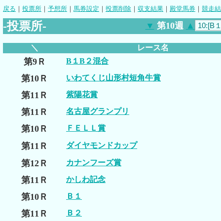
戻る
｜
投票所
｜
予想所
｜
馬券設定
｜
投票削除
｜
収支結果
｜
殿堂馬券
｜
競走結
-投票所-
▼
第10週
▲
＼
レース名
第9Ｒ
B１B２混合
第10Ｒ
いわてくじ山形村短角牛賞
第11Ｒ
紫陽花賞
第11Ｒ
名古屋グランプリ
第10Ｒ
ＦＥＬＬ賞
第11Ｒ
ダイヤモンドカップ
第12Ｒ
カナンフーズ賞
第11Ｒ
かしわ記念
第10Ｒ
Ｂ１
第11Ｒ
Ｂ２