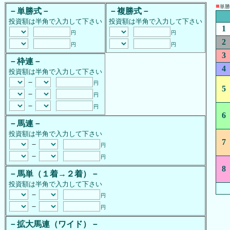
■
単
－単勝式－
－複勝式－
投資額は半角で入力して下さい
投資額は半角で入力して下さい
1
円
円
2
円
円
3
－枠連－
4
投資額は半角で入力して下さい
－
円
5
－
円
－
円
6
－馬連－
投資額は半角で入力して下さい
7
－
円
－
円
8
－馬単（１着→２着）－
投資額は半角で入力して下さい
－
円
－
円
－拡大馬連（ワイド）－