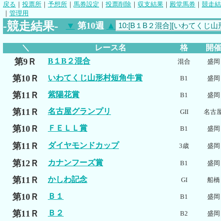
戻る
｜
投票所
｜
予想所
｜
馬券設定
｜
投票削除
｜
収支結果
｜
殿堂馬券
｜
競走結
｜
管理用
-競走結果-
▼
第10週
▲
＼
レース名
格
開
第9Ｒ
B１B２混合
混合
盛岡
第10Ｒ
いわてくじ山形村短角牛賞
B1
盛岡
第11Ｒ
紫陽花賞
B1
盛岡
第11Ｒ
名古屋グランプリ
GII
名古
第10Ｒ
ＦＥＬＬ賞
B1
盛岡
第11Ｒ
ダイヤモンドカップ
3歳
盛岡
第12Ｒ
カナンフーズ賞
B1
盛岡
第11Ｒ
かしわ記念
GI
船橋
第10Ｒ
Ｂ１
B1
盛岡
第11Ｒ
Ｂ２
B2
盛岡