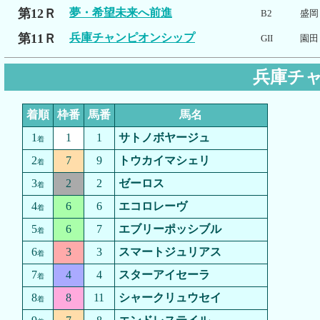
第12Ｒ
夢・希望未来へ前進
B2
盛岡
第11Ｒ
兵庫チャンピオンシップ
GII
園田
兵庫チ
着順
枠番
馬番
馬名
1
1
1
サトノボヤージュ
着
2
7
9
トウカイマシェリ
着
3
2
2
ゼーロス
着
4
6
6
エコロレーヴ
着
5
6
7
エブリーポッシブル
着
6
3
3
スマートジュリアス
着
7
4
4
スターアイセーラ
着
8
8
11
シャークリュウセイ
着