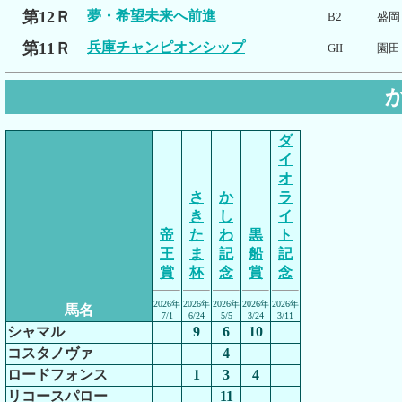
第12Ｒ
夢・希望未来へ前進
B2
盛岡
第11Ｒ
兵庫チャンピオンシップ
GII
園田
ダ
イ
オ
さ
か
ラ
き
し
イ
帝
た
わ
黒
ト
王
ま
記
船
記
賞
杯
念
賞
念
2026年
2026年
2026年
2026年
2026年
馬名
7/1
6/24
5/5
3/24
3/11
シャマル
9
6
10
コスタノヴァ
4
ロードフォンス
1
3
4
リコースパロー
11