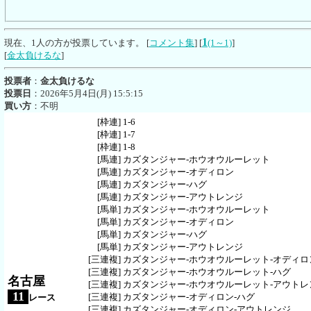
1
現在、1人の方が投票しています。 [
コメント集
] [
(1～1)
]
[
金太負けるな
]
投票者
：
金太負けるな
投票日
：2026年5月4日(月) 15:5:15
買い方
：不明
[枠連]
1-6
[枠連]
1-7
[枠連]
1-8
[馬連]
カズタンジャー-ホウオウルーレット
[馬連]
カズタンジャー-オディロン
[馬連]
カズタンジャー-ハグ
[馬連]
カズタンジャー-アウトレンジ
[馬単]
カズタンジャー-ホウオウルーレット
[馬単]
カズタンジャー-オディロン
[馬単]
カズタンジャー-ハグ
[馬単]
カズタンジャー-アウトレンジ
[三連複]
カズタンジャー-ホウオウルーレット-オディロ
[三連複]
カズタンジャー-ホウオウルーレット-ハグ
名古屋
[三連複]
カズタンジャー-ホウオウルーレット-アウトレ
11
[三連複]
カズタンジャー-オディロン-ハグ
レース
[三連複]
カズタンジャー-オディロン-アウトレンジ