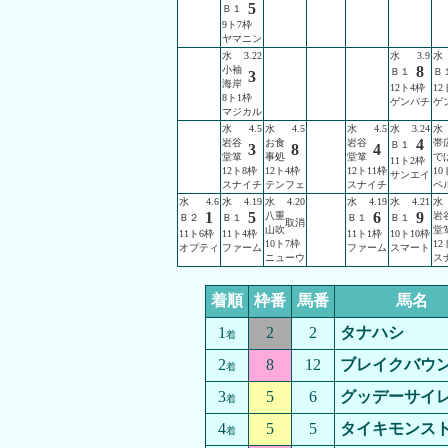
5
Ｂ１
9ト7枠
ヤマニン
水
3.22
水
3.9
水
8
小袖
Ｂ１
Ｂ
3
海岸
12ト4枠
12
8ト1枠
ゲンパチ
ゲ
マジカル
水
4.5
水
4.5
水
4.5
水
3.24
水
4
岩谷
お食
岩谷
帯
Ｂ１
3
8
4
堂箪
事処
堂箪
で
11ト2枠
12ト8枠
12ト4枠
12ト11枠
10
サンエイ
スナイチ
テンフェ
スナイチ
ペ
水
4.6
水
4.19
水
4.20
水
4.19
水
4.21
水
1
5
6
9
八重
岩
Ｂ２
Ｂ１
Ｂ１
Ｂ１
取消
山吹
堂
11ト6枠
11ト4枠
11ト1枠
10ト10枠
10ト7枠
12
オプティ
ファーム
ファーム
スマート
ニューウ
ス
着順
枠番
馬番
馬名
1
2
2
タナハシ
着
2
8
12
ブレイクバウ
着
3
5
6
グッデーサイ
着
4
5
5
タイキモンス
着