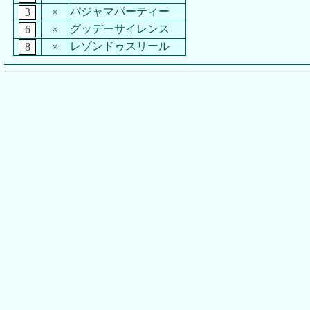
パジャマパーティー
3
×
グッデーサイレンス
6
×
レゾンドゥスリール
8
×