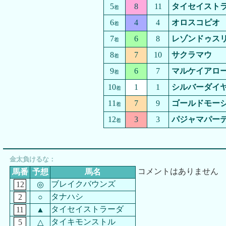
5
8
11
タイセイスト
着
6
4
4
オロスコピオ
着
7
6
8
レゾンドゥス
着
8
7
10
サクラマウ
着
9
6
7
マルケイアロ
着
10
1
1
シルバーダイ
着
11
7
9
ゴールドモー
着
12
3
3
パジャマパー
着
金太負けるな：
コメントはありません
馬番
予想
馬名
ブレイクバウンズ
12
◎
タナハシ
2
○
タイセイストラーダ
11
▲
タイキモンストル
5
△