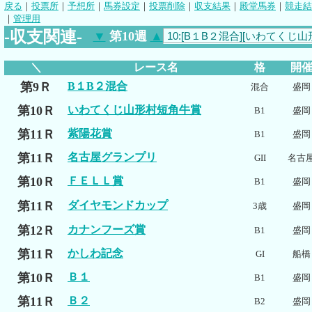
戻る
｜
投票所
｜
予想所
｜
馬券設定
｜
投票削除
｜
収支結果
｜
殿堂馬券
｜
競走結
｜
管理用
-収支関連-
▼
第10週
▲
＼
レース名
格
開
第9Ｒ
B１B２混合
混合
盛岡
第10Ｒ
いわてくじ山形村短角牛賞
B1
盛岡
第11Ｒ
紫陽花賞
B1
盛岡
第11Ｒ
名古屋グランプリ
GII
名古
第10Ｒ
ＦＥＬＬ賞
B1
盛岡
第11Ｒ
ダイヤモンドカップ
3歳
盛岡
第12Ｒ
カナンフーズ賞
B1
盛岡
第11Ｒ
かしわ記念
GI
船橋
第10Ｒ
Ｂ１
B1
盛岡
第11Ｒ
Ｂ２
B2
盛岡