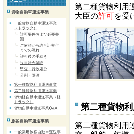
メニュー
第二種貨物利用
貨物自動車運送事業
大臣の
許可
を受
一般貨物自動車運送事業
（トラック）
許可要件および必要書
類
ご依頼から許可証交付
までの流れ
許可後の手続き
役員法令試験
監査・行政処分
分割・譲渡
第一種貨物利用運送事業
第二種貨物利用運送事業
貨物軽自動車運送事業（軽
トラック）
第二種貨物利
貨物自動車運送事業Q&A
旅客自動車運送事業
第二種貨物利用
一般乗用旅客自動車運送事