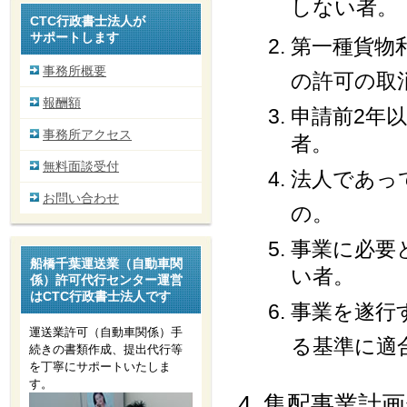
しない者。
CTC行政書士法人が
サポートします
第一種貨物
事務所概要
の許可の取
報酬額
申請前2年
事務所アクセス
者。
無料面談受付
法人であって
お問い合わせ
の。
事業に必要
船橋千葉運送業（自動車関
い者。
係）許可代行センター運営
はCTC行政書士法人です
事業を遂行
運送業許可（自動車関係）手
る基準に適
続きの書類作成、提出代行等
を丁寧にサポートいたしま
す。
集配事業計