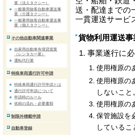
空・船舶・鉄道
業（法人タクシー）
送・配達までの
一般乗用旅客自動車運送事
業（介護タクシー）
一貫運送サービ
一般乗用旅客自動車運送事
業（個人タクシー）
貨物利用運送事
その他自動車関連事業
自家用自動車有償貸渡業
事業遂行に
（レンタカー業）
運転代行業
使用権原の
特殊車両通行許可申請
使用権原の
特殊車両通行許可申請とは
しないこと
通行許可申請について
申請時のルール
使用権原の
依頼の流れ・必要書類
保管施設を
制限外積載申請
しているこ
自動車登録