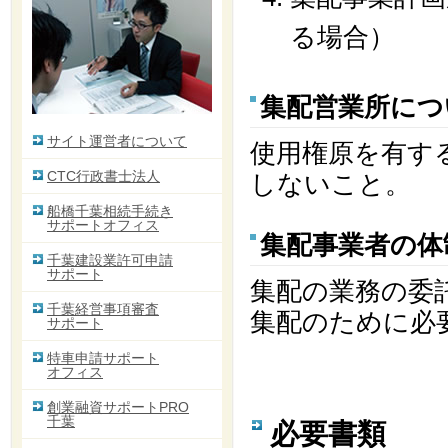
る場合）
集配営業所につ
サイト運営者について
使用権原を有す
CTC行政書士法人
しないこと。
船橋千葉相続手続き
サポートオフィス
集配事業者の体
千葉建設業許可申請
サポート
集配の業務の委
千葉経営事項審査
集配のために必
サポート
特車申請サポート
オフィス
創業融資サポートPRO
千葉
必要書類