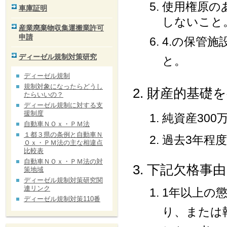
使用権原の
車庫証明
しないこと
産業廃棄物収集運搬業許可
申請
4.の保管
ディーゼル規制対策研究
と。
ディーゼル規制
規制対象になったらどうし
財産的基礎
たらいいの？
ディーゼル規制に対する支
援制度
純資産30
自動車ＮＯｘ・ＰＭ法
１都３県の条例と自動車Ｎ
過去3年程
Ｏｘ・ＰＭ法の主な相違点
比較表
自動車ＮＯｘ・ＰＭ法の対
下記欠格事
策地域
ディーゼル規制対策研究関
連リンク
1年以上の
ディーゼル規制対策110番
り、または