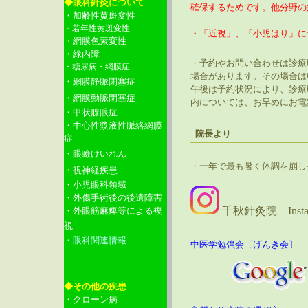
◆眼科針灸について
確保するためです。他分野の
・加齢性黄斑変性
・若年性黄斑変性
・「近視」、「小児はり」に
・網膜色素変性
・緑内障
・予約やお問い合わせは診療
・糖尿病・網膜症
場合があります。その場合は
・網膜静脈閉塞症
午後は予約状況により、診療
・網膜動脈閉塞症
内については、お早めにお電
・甲状腺眼症
・中心性漿液性脈絡網膜
院長より
症
・眼瞼けいれん
・一年で最も暑く体調を崩し
・視神経疾患
・小児眼科領域
・外傷手術後の後遺障害
千秋針灸院 Inst
・外眼筋麻痺等による複
視
・眼科関連情報
中医学勉強会〔げんき会〕
◆その他の疾患
・クローン病