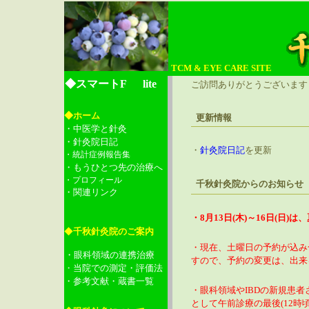
TCM & EYE CARE SITE
◆スマートF
lite
ご訪問ありがとうございます
◆ホーム
更新情報
・中医学と針灸
・針灸院日記
・
を更新
針灸院日記
・統計症例報告集
・もうひとつ先の治療へ
・プロフィール
千秋針灸院からのお知
・関連リンク
・8月13日(木)～16日(日
◆
千秋針灸院のご案内
・現在、土曜日の予約が込み
・眼科領域の連携治療
すので、予約の変更は、出来
・
当院での測定・評価法
・参考文献・蔵書一覧
・眼科領域やIBDの新規患
として午前診療の最後(12