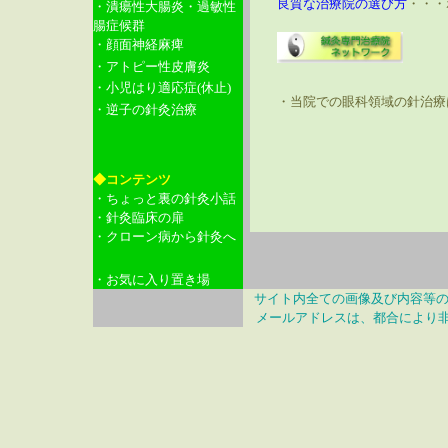
良質な治療院の選び方
・・・
・潰瘍性大腸炎・過敏性
腸症候群
・顔面神経麻痺
・アトピー性皮膚炎
・小児はり適応症(休止)
・当院での眼科領域の針治療は
・逆子の針灸治療
◆コンテンツ
・ちょっと裏の針灸小話
・針灸臨床の扉
・クローン病から針灸へ
・お気に入り置き場
サイト内全ての画像及び内容等
メールアドレスは、都合により非