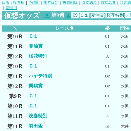
戻る
｜
投票所
｜
予想所
｜
馬券設定
｜
投票削除
｜
収支結果
｜
殿堂馬券
｜
競走結
｜
管理用
-仮想オッズ-
▼
第9週
▲
＼
レース名
格
開催
第10Ｒ
Ｃ１
C1
水沢
第11Ｒ
夏油賞
C1
水沢
第12Ｒ
桜花特別
A
水沢
第10Ｒ
Ｃ１
C1
水沢
第11Ｒ
ハヤテ特別
OP
水沢
第12Ｒ
栗駒賞
OP
水沢
第9Ｒ
Ｃ１
C1
水沢
第10Ｒ
Ｃ１
C1
水沢
第11Ｒ
晩春特別
A
水沢
第11Ｒ
羽田盃
GI
大井