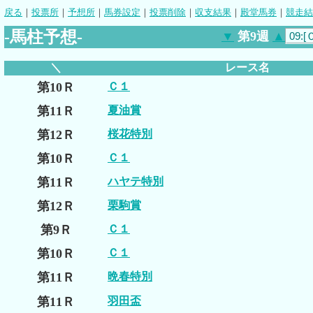
戻る
｜
投票所
｜
予想所
｜
馬券設定
｜
投票削除
｜
収支結果
｜
殿堂馬券
｜
競走結
-馬柱予想-
▼
第9週
▲
＼
レース名
第10Ｒ
Ｃ１
第11Ｒ
夏油賞
第12Ｒ
桜花特別
第10Ｒ
Ｃ１
第11Ｒ
ハヤテ特別
第12Ｒ
栗駒賞
第9Ｒ
Ｃ１
第10Ｒ
Ｃ１
第11Ｒ
晩春特別
第11Ｒ
羽田盃