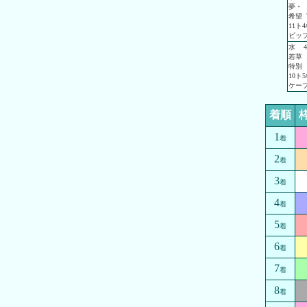
夢・
希望
11ト
ビッ
水
4
若草
特別
10ト
ケー
着順
1
着
2
着
3
着
4
着
5
着
6
着
7
着
8
着