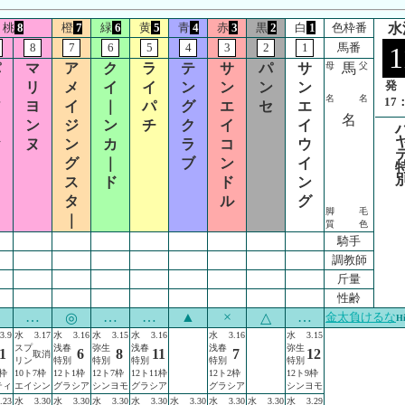
桃
8
橙
7
緑
6
黄
5
青
4
赤
3
黒
2
白
1
色枠番
水
8
7
6
5
4
3
2
1
馬番
1
パ
マ
ア
ク
ラ
テ
サ
パ
サ
母
馬
父
発
イ
リ
メ
イ
イ
ン
ン
ン
ン
名
名
17
ア
ヨ
イ
｜
パ
グ
エ
セ
エ
名
イ
ン
ジ
ン
チ
ク
イ
イ
ヤ
ヌ
ン
カ
ラ
コ
ウ
｜
グ
｜
ブ
ン
イ
ス
ド
ド
ン
タ
ル
グ
脚
毛
｜
質
色
騎手
調教師
斤量
性齢
…
…
…
▲
×
…
◎
△
金太負けるな
Hi
3.9
水
3.17
水
3.16
水
3.15
水
3.16
水
3.16
水
3.15
スプ
浅春
弥生
浅春
浅春
弥生
1
6
8
11
7
12
取消
リン
特別
特別
特別
特別
特別
4枠
10ト7枠
12ト1枠
12ト7枠
12ト11枠
12ト2枠
12ト9枠
ティ
エイシン
グラシア
シンヨモ
グラシア
グラシア
シンヨモ
.23
水
3.30
水
3.30
水
3.30
水
3.30
水
3.30
水
3.30
水
3.30
水
3.29