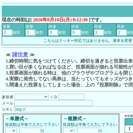
現在の時刻は[
2026年8月10日(月) 0:12:30
]です。
単勝
複勝
枠連
枠単
馬連
馬単
種類
種類
種類
種類
種類
種
こちらはクッキー対応ではありません。基本を変更
諸注意
≪
≫
1.締切時間に気をつけてください。締切を過ぎると投票出
2.買い目が多くなればなるほど、投票画面が崩れる可能性
3.投票画面が崩れる時は、他のブラウザやプログラムを閉
4.実際に発売してない馬券は、当たっていてもオッズがつ
5.間違えた投票をしてしまった場合、上の『投票削除』で
参加者
ＩＤ
メール
ＵＲＬ
■
単
－単勝式－
－複勝式－
投資額は半角で入力して下さい
投資額は半角で入力して下さい
1
円
円