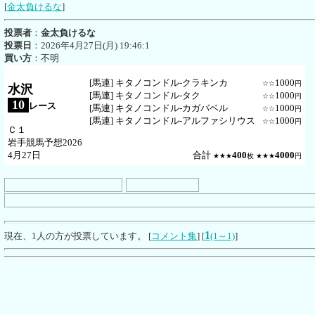
[
金太負けるな
]
投票者
：
金太負けるな
投票日
：2026年4月27日(月) 19:46:1
買い方
：不明
[馬連]
キタノコンドル-クラキンカ
1000
☆☆
円
水沢
[馬連]
キタノコンドル-タク
1000
☆☆
円
10
レース
[馬連]
キタノコンドル-カガバベル
1000
☆☆
円
[馬連]
キタノコンドル-アルファシリウス
1000
☆☆
円
Ｃ１
岩手競馬予想2026
4月27日
合計
400
4000
★★★
枚
★★★
円
1
現在、1人の方が投票しています。 [
コメント集
] [
(1～1)
]