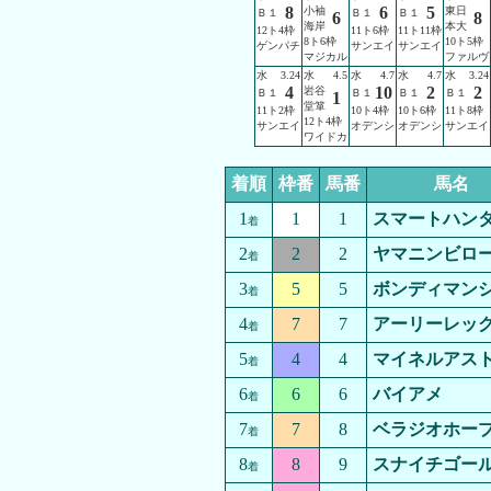
8
6
5
小袖
東日
Ｂ１
Ｂ１
Ｂ１
6
8
海岸
本大
12ト4枠
11ト6枠
11ト11枠
8ト6枠
10ト5枠
ゲンパチ
サンエイ
サンエイ
マジカル
ファルヴ
水
3.24
水
4.5
水
4.7
水
4.7
水
3.24
4
10
2
2
岩谷
Ｂ１
Ｂ１
Ｂ１
Ｂ１
1
堂箪
11ト2枠
10ト4枠
10ト6枠
11ト8枠
12ト4枠
サンエイ
オデンシ
オデンシ
サンエイ
ワイドカ
着順
枠番
馬番
馬名
1
1
1
スマートハン
着
2
2
2
ヤマニンビロ
着
3
5
5
ボンディマン
着
4
7
7
アーリーレッ
着
5
4
4
マイネルアス
着
6
6
6
バイアメ
着
7
7
8
ベラジオホー
着
8
8
9
スナイチゴー
着