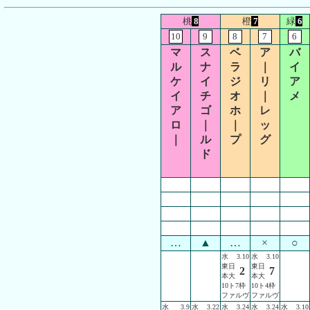
桃
8
橙
7
緑
6
10
9
8
7
6
マ
ス
ベ
ア
バ
ル
ナ
ラ
｜
イ
ケ
イ
ジ
リ
ア
イ
チ
オ
｜
メ
ア
ゴ
ホ
レ
ロ
｜
｜
ッ
｜
ル
プ
グ
ド
…
▲
…
×
○
水
3.10
水
3.10
東日
東日
2
7
本大
本大
10ト7枠
10ト4枠
ファルヴ
ファルヴ
水
3.9
水
3.22
水
3.24
水
3.24
水
3.10