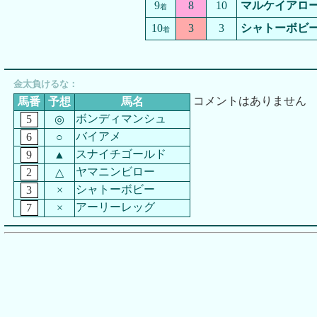
9
8
10
マルケイアロ
着
10
3
3
シャトーボビ
着
金太負けるな：
コメントはありません
馬番
予想
馬名
ボンディマンシュ
5
◎
バイアメ
6
○
スナイチゴールド
9
▲
ヤマニンビロー
2
△
シャトーボビー
3
×
アーリーレッグ
7
×