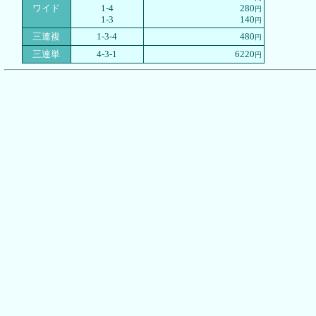
ワイド
1-4
280
円
1-3
140
円
三連複
1-3-4
480
円
三連単
4-3-1
6220
円