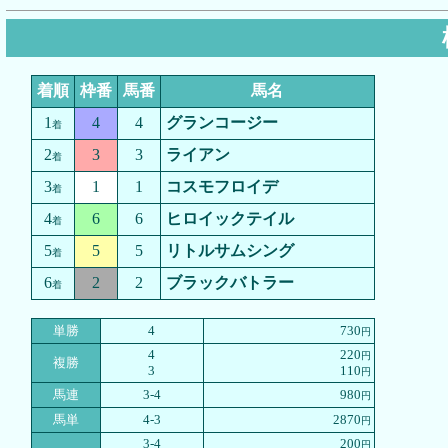
着順
枠番
馬番
馬名
1
4
4
グランコージー
着
2
3
3
ライアン
着
3
1
1
コスモフロイデ
着
4
6
6
ヒロイックテイル
着
5
5
5
リトルサムシング
着
6
2
2
ブラックバトラー
着
単勝
4
730
円
4
220
円
複勝
3
110
円
馬連
3-4
980
円
馬単
4-3
2870
円
3-4
200
円