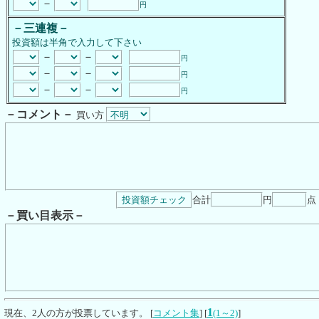
－
円
－三連複－
投資額は半角で入力して下さい
－
－
円
－
－
円
－
－
円
－コメント－
買い方
合計
円
点
－買い目表示－
1
現在、2人の方が投票しています。 [
コメント集
] [
(1～2)
]