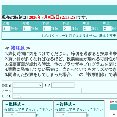
現在の時刻は[
2026年8月9日(日) 2:53:25
]です。
単勝
複勝
枠連
枠単
馬連
馬単
種類
種類
種類
種類
種類
種
こちらはクッキー対応ではありません。基本を変更
諸注意
≪
≫
1.締切時間に気をつけてください。締切を過ぎると投票出
2.買い目が多くなればなるほど、投票画面が崩れる可能性
3.投票画面が崩れる時は、他のブラウザやプログラムを閉
4.実際に発売してない馬券は、当たっていてもオッズがつ
5.間違えた投票をしてしまった場合、上の『投票削除』で
参加者
ＩＤ
メール
ＵＲＬ
■
単
－単勝式－
－複勝式－
投資額は半角で入力して下さい
投資額は半角で入力して下さい
1
円
円