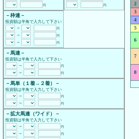
2
円
円
3
－枠連－
4
投資額は半角で入力して下さい
－
5
円
－
円
6
－
円
－馬連－
7
投資額は半角で入力して下さい
－
円
8
－
円
－馬単（１着→２着）－
投資額は半角で入力して下さい
－
円
－
円
－拡大馬連（ワイド）－
投資額は半角で入力して下さい
－
円
－
円