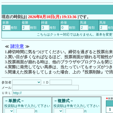
現在の時刻は[
2026年8月10日(月) 19:33:36
]です。
単勝
複勝
枠連
枠単
馬連
馬単
種類
種類
種類
種類
種類
種
こちらはクッキー対応ではありません。基本を変更
諸注意
≪
≫
1.締切時間に気をつけてください。締切を過ぎると投票出
2.買い目が多くなればなるほど、投票画面が崩れる可能性
3.投票画面が崩れる時は、他のブラウザやプログラムを閉
4.実際に発売してない馬券は、当たっていてもオッズがつ
5.間違えた投票をしてしまった場合、上の『投票削除』で
参加者
ＩＤ
メール
ＵＲＬ
■
単
－単勝式－
－複勝式－
投資額は半角で入力して下さい
投資額は半角で入力して下さい
1
円
円