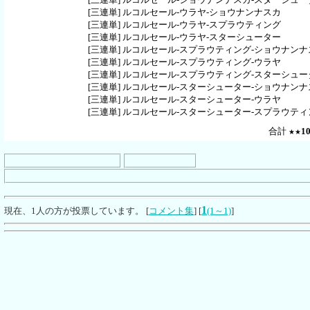
[三連単]
ルコルセール-ウラヤ-ショウナンナスカ
[三連単]
ルコルセール-ウラヤ-スプラウティング
[三連単]
ルコルセール-ウラヤ-スターシューター
[三連単]
ルコルセール-スプラウティング-ショウナンナ
[三連単]
ルコルセール-スプラウティング-ウラヤ
[三連単]
ルコルセール-スプラウティング-スターシュー
[三連単]
ルコルセール-スターシューター-ショウナンナ
[三連単]
ルコルセール-スターシューター-ウラヤ
[三連単]
ルコルセール-スターシューター-スプラウティ
合計
1
★★
1
現在、1人の方が投票しています。 [
コメント集
] [
(1～1)
]