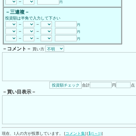
－
円
－三連複－
投資額は半角で入力して下さい
－
－
円
－
－
円
－
－
円
－コメント－
買い方
合計
円
点
－買い目表示－
1
現在、1人の方が投票しています。 [
コメント集
] [
(1～1)
]