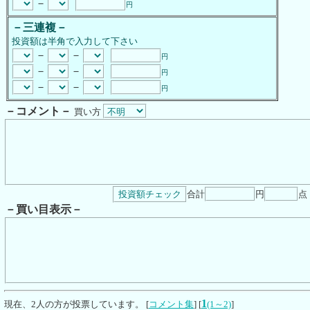
－
円
－三連複－
投資額は半角で入力して下さい
－
－
円
－
－
円
－
－
円
－コメント－
買い方
合計
円
点
－買い目表示－
1
現在、2人の方が投票しています。 [
コメント集
] [
(1～2)
]