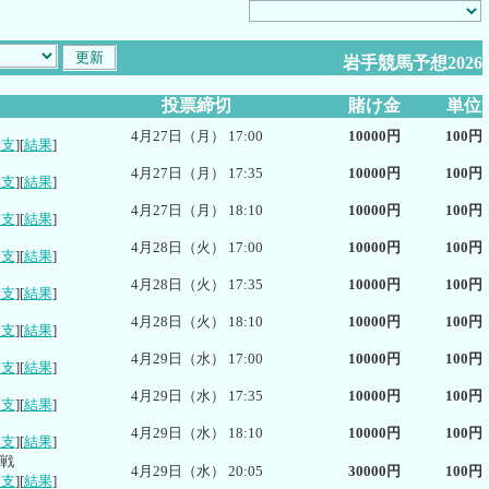
岩手競馬予想2026
投票締切
賭け金
単位
4月27日（月） 17:00
10000円
100円
収支
][
結果
]
4月27日（月） 17:35
10000円
100円
収支
][
結果
]
4月27日（月） 18:10
10000円
100円
収支
][
結果
]
4月28日（火） 17:00
10000円
100円
収支
][
結果
]
4月28日（火） 17:35
10000円
100円
収支
][
結果
]
4月28日（火） 18:10
10000円
100円
収支
][
結果
]
4月29日（水） 17:00
10000円
100円
収支
][
結果
]
4月29日（水） 17:35
10000円
100円
収支
][
結果
]
4月29日（水） 18:10
10000円
100円
収支
][
結果
]
定戦
4月29日（水） 20:05
30000円
100円
収支
][
結果
]