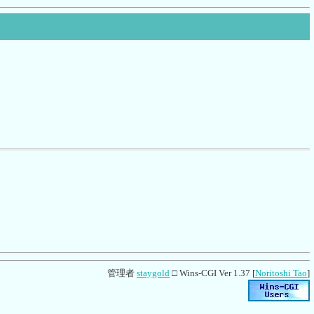
tandard [表示時間] 0.04秒
管理者
staygold
□ Wins-CGI Ver 1.37 [
Noritoshi Tao
]