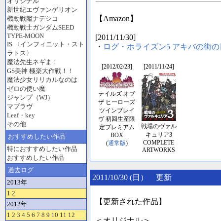
オリジナル
新世紀エヴァンゲリオン
【Amazon】
機動戦艦ナデシコ
機動戦士ガンダムSEED
TYPE-MOON
[2011/11/30]
IS 〈インフィニット・スト
・
ログ・ホライズン5 アキバの街
ラトス〉
魔法先生ネギま！
[2012/02/23]
[2011/11/24]
GS美神 極楽大作戦！！
魔法少女リリカルなのは
ゼロの使い魔
テイルズ オブ
ジャンプ（WJ）
ザ ヒーローズ
マブラヴ
ツインブレイ
Leaf・key
ヴ 初回生産限
その他
戦場のヴァル
定プレミアム
キュリア3
BOX
おすすめしたい作品
COMPLETE
(
通常版
)
特におすすめしたい作品
ARTWORKS
おすすめしたい作品
過去ログ
2011/10/30 (日） 更新
2013年
1
2
【更新された作品】
2012年
1
2
3
4
5
6
7
8
9
10
11
12
＜オリジナル＞