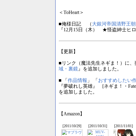
＜ToHeart＞
■俺様日記 （
大銀河帝国清野王朝
『12月15日（木） ★怪盗紳士ヒロ
【更新】
■リンク（魔法先生ネギま！）に、
域・裏鏡
』を追加しました。
■ 「
作品情報
」 「
おすすめしたい
『夢破れし英雄』 [ネギま！・Fate
を追加しました。
【Amazon】
[2011/10/29]
[2011/10/31]
[2011/11/01]