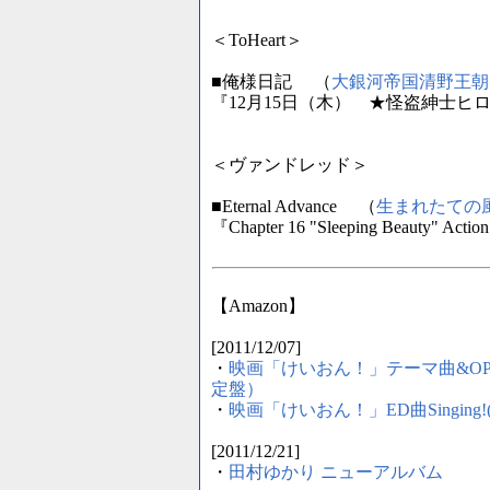
＜ToHeart＞
■俺様日記 （
大銀河帝国清野王朝
『12月15日（木） ★怪盗紳士ヒロ
＜ヴァンドレッド＞
■Eternal Advance （
生まれたての
『Chapter 16 "Sleeping Beauty" Act
【Amazon】
[2011/12/07]
・
映画「けいおん！」テーマ曲&OP曲Unm
定盤）
・
映画「けいおん！」ED曲Singing
[2011/12/21]
・
田村ゆかり ニューアルバム