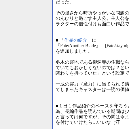
だった。
その強さから時折やっかいな問題
のんびりと過ごす主人公。主人公
ラクターの個性付けも面白い作品
■ 「
作品の紹介
」に
『Fate/Another Blade』 [Fate/stay n
を追加しました。
冬木の霊地である柳洞寺の住職な
ていてもおかしくないのでは？と
関わりを持っていた」という設定
一成の霊力（魔力）に当てられて清
てしまったキャスターは一読の価
■１日１作品紹介のペースを守ろう
為、長編作品を読んでいる期間は
と言っては何ですが、その間は今
を付けていけたら…いいな（汗