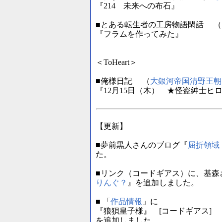
『214 未来への布石』
■とある転生者の工房物語閑話 （
『フラムを作ってみた』
＜ToHeart＞
■俺様日記 （
大銀河帝国清野王朝
『12月15日（木） ★怪盗紳士ヒロ
【更新】
■夢前黒人さんのブログ『
屈折領域
た。
■リンク（コードギアス）に、基森
りんぐ？
』を追加しました。
■ 「
作品情報
」に
『狼狽皇子様』 [コードギアス] 
を追加しました。