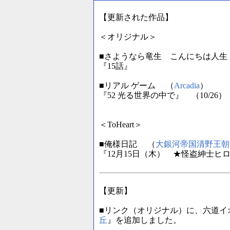
【更新された作品】
＜オリジナル＞
■さようなら竜生 こんにちは人生
『15話』
■リアル ゲーム （
Arcadia
）
『52 光る世界の中で』 （10/26）
＜ToHeart＞
■俺様日記 （
大銀河帝国清野王朝
『12月15日（木） ★怪盗紳士ヒロ
【更新】
■リンク（オリジナル）に、六道イ
丘
』を追加しました。