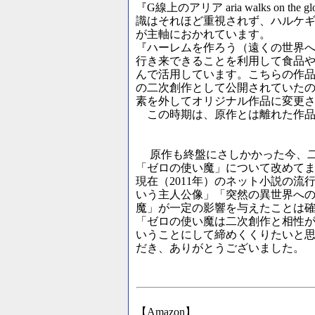
『G線上のアリア aria walks on the gl
識はそれほど重視されず、ハルケ
が主軸におかれています。
『ハーレムを作ろう（遠くの世界
行き来できることを利用して食品
んで活用しています。こちらの作
の二次創作として公開されていた
素を外してオリジナル作品に変更
この時期は、原作とは離れた作品
原作も終盤にさしかかった今、二
「ゼロの使い魔」について改めて
現在（2011年）のネット小説の流
いう主人公像」「突然の異世界へ
魔」が一定の影響を与えたことは
「ゼロの使い魔は二次創作と相性
いうことにして締めくくりたいと
だき、ありがとうございました。
【Amazon】