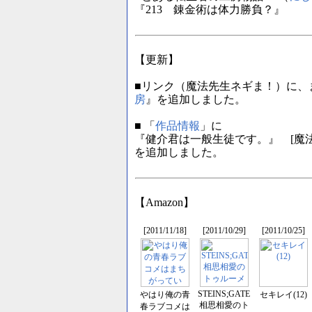
『213 錬金術は体力勝負？』
【更新】
■リンク（魔法先生ネギま！）に、
房
』を追加しました。
■ 「
作品情報
」に
『健介君は一般生徒です。』 [魔
を追加しました。
【Amazon】
[2011/11/18]
[2011/10/29]
[2011/10/25]
STEINS;GATE
やはり俺の青
セキレイ(12)
相思相愛のト
春ラブコメは