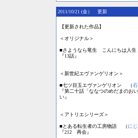
2011/10/21 (金） 更新
【更新された作品】
＜オリジナル＞
■さようなら竜生 こんにちは人生
『13話』
＜新世紀エヴァンゲリオン＞
■七ツ目玉エヴァンゲリオン （
石
『第二十話「ななつのめだまのおい
い』
＜アトリエシリーズ＞
■とある転生者の工房物語 （
にじ
『212 再会』