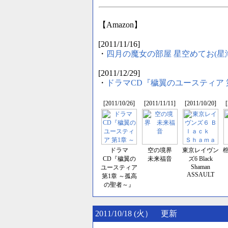
【Amazon】
[2011/11/16]
・
四月の魔女の部屋 星空めてお(星海社
[2011/12/29]
・
ドラマCD『穢翼のユースティア 
[2011/10/26]
[2011/11/11]
[2011/10/20]
ドラマ
空の境界
東京レイヴン
CD『穢翼の
未来福音
ズ6 Black
Shaman
ユースティア
ASSAULT
第1章 ～孤高
の聖者～』
2011/10/18 (火） 更新