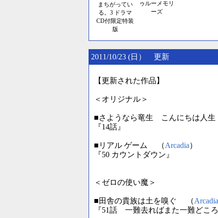
ゥルーメモリ
まちがってい
ーズ
る。3 ドラマ
CD付限定特装
版
2011/10/23 (日） 更新
【更新された作品】
＜オリジナル＞
■さようなら竜生 こんにちは人生
『14話』
■リアル ゲーム （
Arcadia
）
『50 カウントダウン』
＜ゼロの使い魔＞
■田舎の貴族は土を嗅ぐ （
Arcadi
『51話 一難去ればまた一難どこ