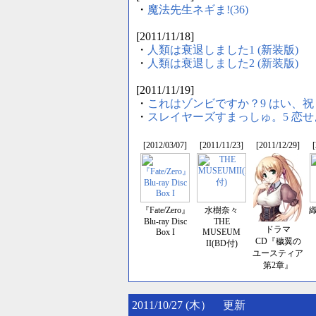
・
魔法先生ネギま!(36)
[2011/11/18]
・
人類は衰退しました1 (新装版)
・
人類は衰退しました2 (新装版)
[2011/11/19]
・
これはゾンビですか？9 はい、
・
スレイヤーズすまっしゅ。5 恋
[2012/03/07]
[2011/11/23]
[2011/12/29]
『Fate/Zero』
水樹奈々
Blu-ray Disc
THE
ドラマ
Box I
MUSEUM
CD『穢翼の
II(BD付)
ユースティア
第2章』
2011/10/27 (木） 更新