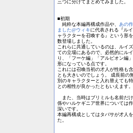
三つに分けてまとめてみました。
■初期
純粋な本編再構成作品や、
あの
ました@ウィキ
に代表される『ルイ
ャラクターを召喚する』という形
数登場しました。
これらに共通しているのは、ルイ
ての立場にあるので、必然的にル
り、「フーケ編」「アルビオン編
形になっている点です。
これには召喚当初の才人が性格も
とも大きいのでしょう。 成長前の
別のキャラクターと入れ替えても
との相性が良かったともいえます
また、当時はブリミルも名前だけ
係やハルケギニア世界については
深いです。
本編再構成としてはタバサが才人
た。