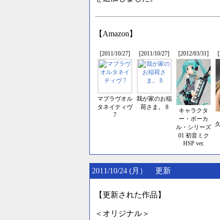
【Amazon】
[2011/10/27]
[2011/10/27]
[2012/03/31]
マブラヴオル
我が家のお稲
タネイティヴ
荷さま。 8
キャラクタ
7
ー・ボーカ
ル・シリーズ
01 初音ミク
HSP ver.
2011/10/24 (月） 更新
【更新された作品】
＜オリジナル＞