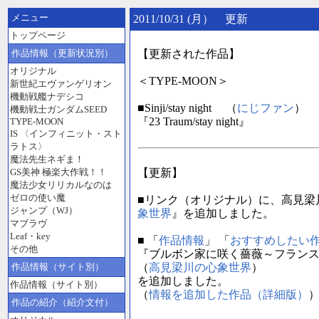
メニュー
2011/10/31 (月） 更新
トップページ
作品情報（更新状況別）
【更新された作品】
オリジナル
＜TYPE-MOON＞
新世紀エヴァンゲリオン
機動戦艦ナデシコ
■Sinji/stay night （
にじファン
）
機動戦士ガンダムSEED
『23 Traum/stay night』
TYPE-MOON
IS 〈インフィニット・スト
ラトス〉
魔法先生ネギま！
GS美神 極楽大作戦！！
【更新】
魔法少女リリカルなのは
ゼロの使い魔
■リンク（オリジナル）に、高見梁
ジャンプ（WJ）
象世界
』を追加しました。
マブラヴ
Leaf・key
■ 「
作品情報
」 「
おすすめしたい
その他
『ブルボン家に咲く薔薇～フランス
作品情報（サイト別）
（
高見梁川の心象世界
）
を追加しました。
作品情報（サイト別）
（
情報を追加した作品（詳細版）
作品の紹介（紹介文付）