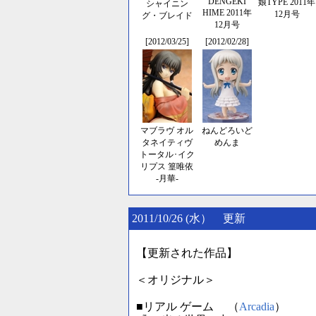
DENGEKI
娘TYPE 2011年
シャイニン
HIME 2011年
12月号
グ・ブレイド
12月号
[2012/03/25]
[2012/02/28]
マブラヴ オル
ねんどろいど
タネイティヴ
めんま
トータル･イク
リプス 篁唯依
-月華-
2011/10/26 (水） 更新
【更新された作品】
＜オリジナル＞
■リアル ゲーム （
Arcadia
）