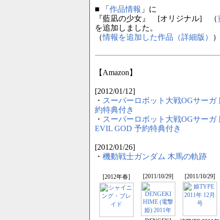
■ 「
作品情報
」に
『藍凪の少女』 [オリジナル] （
を追加しました。
（
情報を追加した作品（詳細版）
【Amazon】
[2012/01/12]
・
スーパーロボット大戦OGサーガ 魔装
約特典付き
・
スーパーロボット大戦OGサーガ 魔装機
EVIL GOD 予約特典付き
[2012/01/26]
・
機動戦士ガンダム 木馬の軌跡
[2011/10/29]
[2011/10/29]
[2012年春]