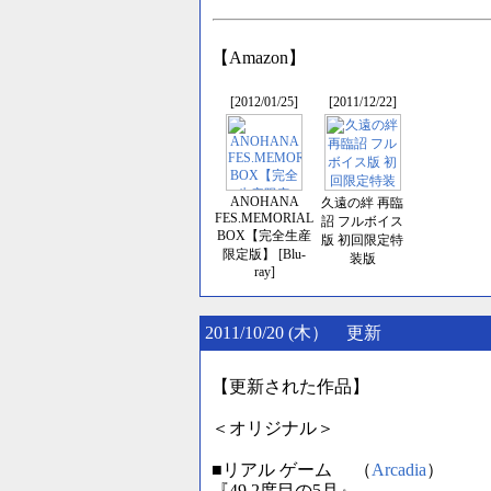
【Amazon】
[2012/01/25]
[2011/12/22]
ANOHANA
久遠の絆 再臨
FES.MEMORIAL
詔 フルボイス
BOX【完全生産
版 初回限定特
限定版】 [Blu-
装版
ray]
2011/10/20 (木） 更新
【更新された作品】
＜オリジナル＞
■リアル ゲーム （
Arcadia
）