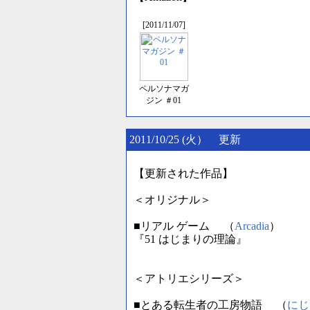
[2011/11/07]
ペルソナマガ
ジン ＃01
2011/10/25 (火） 更新
【更新された作品】
＜オリジナル＞
■リアル ゲーム （
Arcadia
）
『51 はじまりの理論』
＜アトリエシリーズ＞
■とある転生者の工房物語 （
にじ