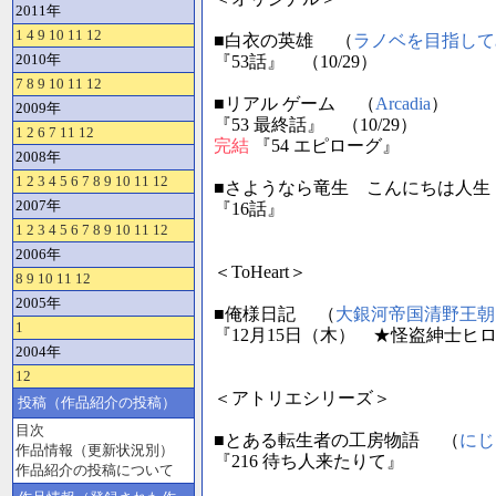
2011年
1
4
9
10
11
12
■白衣の英雄 （
ラノベを目指して
2010年
『53話』 （10/29）
7
8
9
10
11
12
■リアル ゲーム （
Arcadia
）
2009年
『53 最終話』 （10/29）
1
2
6
7
11
12
完結
『54 エピローグ』
2008年
1
2
3
4
5
6
7
8
9
10
11
12
■さようなら竜生 こんにちは人生
2007年
『16話』
1
2
3
4
5
6
7
8
9
10
11
12
2006年
＜ToHeart＞
8
9
10
11
12
2005年
■俺様日記 （
大銀河帝国清野王朝
1
『12月15日（木） ★怪盗紳士ヒロ
2004年
12
＜アトリエシリーズ＞
投稿（作品紹介の投稿）
目次
■とある転生者の工房物語 （
にじ
作品情報（更新状況別）
『216 待ち人来たりて』
作品紹介の投稿について