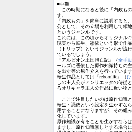
■中期
この時期になると後に「内政もの
す。
「内政もの」を簡単に説明すると
公として、その立場を利用して領
というジャンルです。
これには、この頃からオリジナル
現実から転生、憑依という形で作
（トリップ）というジャンルが流
ているでしょう。
『アルビオン王国興亡記』（
全手
ールズに憑依した原作知識持ちの
を出す等の原作介入を行っていま
転生作品としては『rebornlife』（
ひ
しの主人公がアンリエッタの侍従
ろオリキャラ主人公作品に近い物
ここで注目したいのは原作知識と
転生・憑依という設定を生かすな
用することになりますが、その組
化しています。
原作知識が有ることを生かすなら
ますし、原作知識無しとする場合