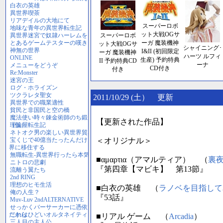
スーパーロボ
ット大戦OGサ
スーパーロボ
ーガ 魔装機神
ット大戦OGサ
シャイニング･
I&II (初回限定
ーガ 魔装機神
ハーツ ルフィ
生産) 予約特典
II 予約特典CD
ーナ
CD付き
付き
2011/10/29 (土） 更新
【更新された作品】
＜オリジナル＞
■αμαρτια（アマルティア） （
裏
『第四章【マビキ】 第13節』
■白衣の英雄 （
ラノベを目指して
『53話』
■リアル ゲーム （
Arcadia
）