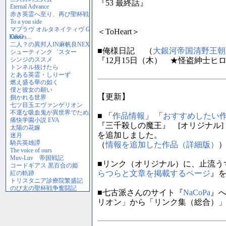
『53 最終話』
＜ToHeart＞
■俺様日記 （
大銀河帝国清野王朝
『12月15日（木） ★怪盗紳士ヒロ
【更新】
■ 「
作品情報
」 「
おすすめしたい
『三千殺しの魔王』 [オリジナル]
を追加しました。
（
情報を追加した作品（詳細版）
■リンク（オリジナル）に、止流う
らつらと文章を掲載するページ
』
■七古派さんのサイト『
NaCoPa
』
リオン」から「リンク集（総合）