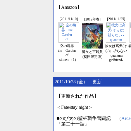
【Amazon】
[2011/11/10]
[2011/11/25]
[2012年春]
空の境界
彼女は高天(そ
the Garden
ら)に祈らない
魔女と百騎兵
of
-quantum
(初回限定版)
sinners（1）
girlfriend-
2011/10/28 (金） 更新
【更新された作品】
＜Fate/stay night＞
■のび太の聖杯戦争奮闘記 （
Arca
『第二十一話』