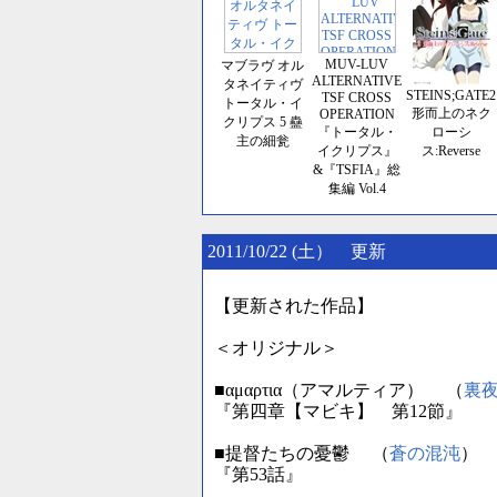
MUV-LUV
マブラヴ オル
ALTERNATIVE
タネイティヴ
STEINS;GATE2
TSF CROSS
トータル・イ
形而上のネク
OPERATION
クリプス 5 蠱
『トータル・
ローシ
主の細瓮
イクリプス』
ス:Reverse
&『TSFIA』総
集編 Vol.4
2011/10/22 (土） 更新
【更新された作品】
＜オリジナル＞
■αμαρτια（アマルティア） （
裏
『第四章【マビキ】 第12節』
■提督たちの憂鬱 （
蒼の混沌
）
『第53話』