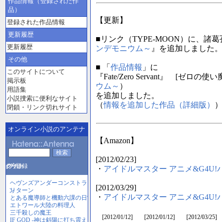
作品情報（登録された作
品）
【更新】
登録された作品情報
更新履歴
■リンク（TYPE-MOON）に、諸
更新履歴
ンデモニウム～
』を追加しました
その他
■ 「
作品情報
」に
このサイトについて
『Fate/Zero Servant』 [ゼロの使い魔
掲示板
ウム～
）
用語集
を追加しました。
小説捜索に便利なサイト
（
情報を追加した作品（詳細版）
閉鎖・リンク切れサイト
オンライン小説のアンテナ
【Amazon】
[2012/02/23]
・
アイドルマスター アニメ&G4U!パッ
[2012/03/29]
・
アイドルマスター アニメ&G4U!パッ
[2012/01/12]
[2012/01/12]
[2012/03/25]