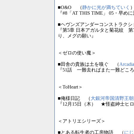
■O&O （
静かに光が満ちていく
『#8「AT THIS TIME」 05・早
■ヘヴンズアンダーコンストラクシ
『第5章 日本アガルタと菊花紋 第
り、メグの願い』
＜ゼロの使い魔＞
■田舎の貴族は土を嗅ぐ （
Arcadi
『51話 一難去ればまた一難どころか二
＜ToHeart＞
■俺様日記 （
大銀河帝国清野王朝
『12月15日（木） ★怪盗紳士ヒロユキ
＜アトリエシリーズ＞
■とある転生者の工房物語 （
にじ