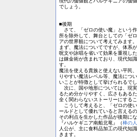
現代の価値観とハルケギニアの価
でしょう。
■後期
さて、「ゼロの使い魔」という作
所を除外して、舞台としての「ゼ
アの世界観について考えてみます
まず、魔法についてですが、体系
呪文や詠唱を省いて効果を重視し
は錬金術が含まれており、現代知
す。
魔法を使える貴族と使えない平民
りやすい魔法レベル等、魔法につ
いことが特徴として挙げられるで
次に、国や地形については、現実
るため分かりやすく、広さもある
全く関わらないストーリーにする
こうして考えると、「ゼロの使い
ールドとして優れていると言える
その利点を生かした作品が後期に
『ハルケギニア南船北竜』（
棒の
人公が、主に食料品加工の現代知
きます。