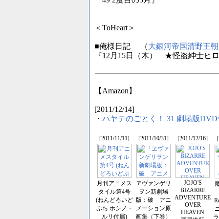
『49 2度目の5月』
＜ToHeart＞
■俺様日記 （
大銀河帝国清野王朝
『12月15日（木） ★怪盗紳士ヒロ
【Amazon】
[2011/12/14]
・
ハヤテのごとく！ 31 劇場版DV
[2011/11/11]
[2011/10/31]
[2011/12/16]
JOJO'S
月刊アニメス
ヱヴァンゲリ
BIZARRE
タイル第4号
ヲン新劇場
ADVENTURE
(ねんどろいど
版：破 アニ
R
OVER
ぷち ホシノ・
メーション原
HEAVEN
ルリ付属)
画集（下巻）
ラ