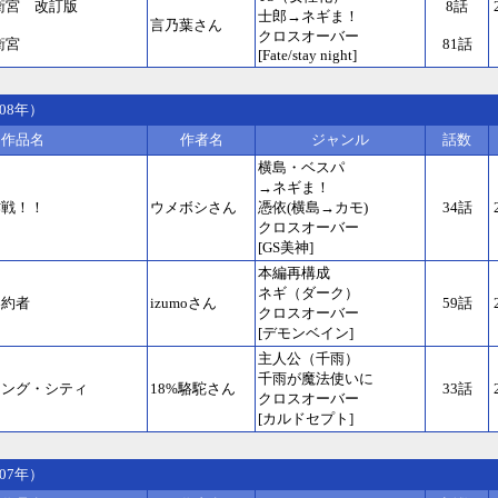
 衛宮 改訂版
8話
士郎→ネギま！
言乃葉さん
クロスオーバー
衛宮
81話
[Fate/stay night]
08年）
作品名
作者名
ジャンル
話数
横島・ベスパ
→ネギま！
作戦！！
ウメボシさん
憑依(横島→カモ)
34話
クロスオーバー
[GS美神]
本編再構成
ネギ（ダーク）
契約者
izumoさん
59話
クロスオーバー
[デモンベイン]
主人公（千雨）
千雨が魔法使いに
リング・シティ
18%駱駝さん
33話
クロスオーバー
[カルドセプト]
07年）