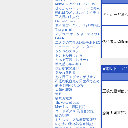
ざ・がーどま
代行者は煩悩
■連載中 （20
正義の魔術使
恐怖！図書館