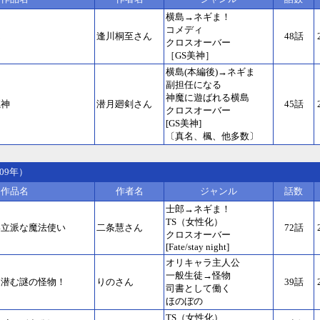
横島→ネギま！
コメディ
ん
逢川桐至さん
48話
クロスオーバー
［GS美神］
横島(本編後)→ネギま
副担任になる
神魔に遊ばれる横島
魔神
潜月廻剣さん
45話
クロスオーバー
[GS美神]
〔真名、楓、他多数〕
09年）
作品名
作者名
ジャンル
話数
士郎→ネギま！
TS（女性化）
い立派な魔法使い
二条慧さん
72話
クロスオーバー
[Fate/stay night]
オリキャラ主人公
一般生徒→怪物
に潜む謎の怪物！
りのさん
39話
司書として働く
ほのぼの
TS（女性化）