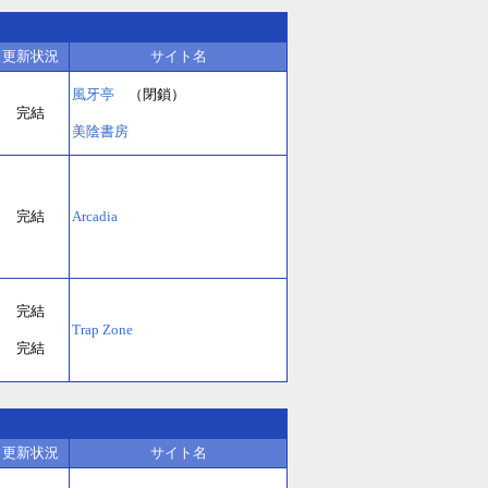
更新状況
サイト名
風牙亭
（閉鎖）
完結
美陰書房
完結
Arcadia
完結
Trap Zone
完結
更新状況
サイト名