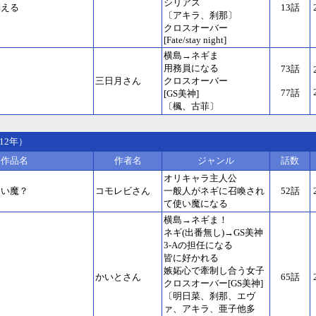
シリアス
消える
13話
〔アキラ、刹那〕
クロスオーバー
[Fate/stay night]
横島→ネギま
用務員になる
73話
三日月さん
クロスオーバー
77話
[GS美神]
〔楓、古菲〕
12年）
作品名
作者名
ジャンル
話数
オリキャラ主人公
使い魔？
コモレビさん
一般人がネギに召喚され
52話
て使い魔になる
横島→ネギま！
ネギ(出番無し)→GS美神
3-Aの担任になる
皆に好かれる
嫉妬心で牽制し合う女子
かいとさん
65話
クロスオーバー[GS美神]
〔明日菜、刹那、エヴ
ァ、アキラ、亜子他多