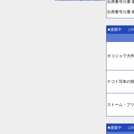
出席番号32番
出席番号32番 
■連載中 （20
オコジョで大
ナコト写本の
ストーム・ブ
■連載中 （20