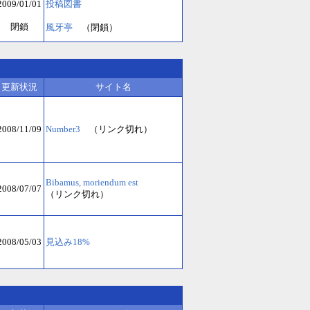
2009/01/01
投稿図書
閉鎖
風牙亭
（閉鎖）
更新状況
サイト名
2008/11/09
Number3
（リンク切れ）
Bibamus, moriendum est
2008/07/07
（リンク切れ）
2008/05/03
見込み18%