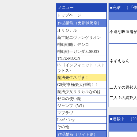
メニュー
■完結 （ 「
トップページ
作品情報（更新状況別）
オリジナル
不運な吸血鬼
新世紀エヴァンゲリオン
機動戦艦ナデシコ
機動戦士ガンダムSEED
TYPE-MOON
ネギえもん
IS 〈インフィニット・スト
ラトス〉
魔法先生ネギま！
GS美神 極楽大作戦！！
二人？の異邦人
魔法少女リリカルなのは
二人？の異邦人I
ゼロの使い魔
ジャンプ（WJ）
マブラヴ
■連載中 （20
Leaf・key
その他
作品情報（サイト別）