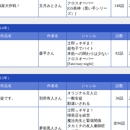
クロスオーバー
極楽大作戦！
文月みとさん
148話
[GS美神（黒い手シリー
ズ）]
14年）
作品名
作者名
ジャンル
話数
士郎→ネギま！
超包子でバイト
ら
森平さん
82話
本筋への関わりは少ない
クロスオーバー
[Fate/stay night]
13年）
作品名
作者名
ジャンル
話数
オリジナル主人公
生徒です。
別所有人さん
一般生徒
36話
勘違いされる
士郎→ネギま！
喫茶店を経営
魔法先生と緊張関係
全90話
タカミチの友人兼師匠
夢前黒人さん