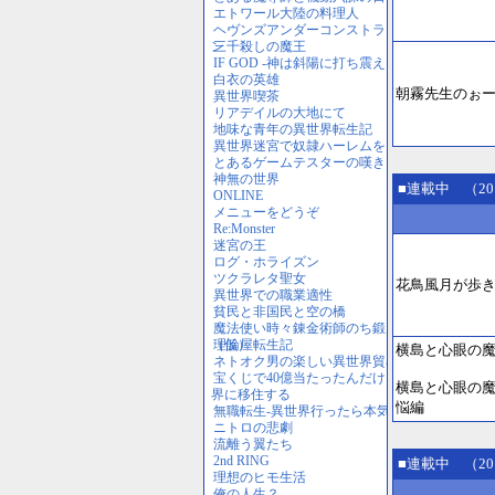
朝霧先生のぉー
■連載中 （20
花鳥風月が歩
横島と心眼の
横島と心眼の魔
悩編
■連載中 （20