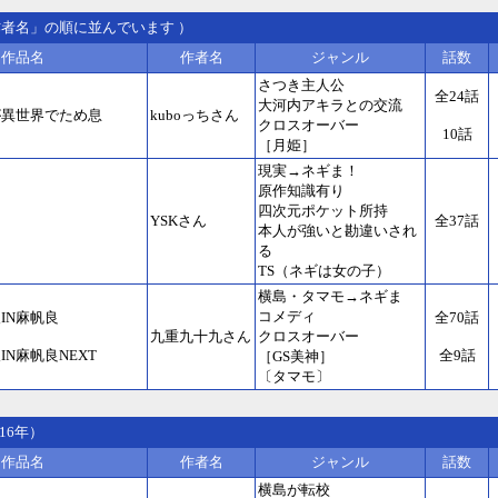
作者名」の順に並んでいます ）
作品名
作者名
ジャンル
話数
さつき主人公
全24話
大河内アキラとの交流
が異世界でため息
kuboっちさん
クロスオーバー
10話
［月姫］
現実→ネギま！
原作知識有り
四次元ポケット所持
YSKさん
全37話
本人が強いと勘違いされ
る
TS（ネギは女の子）
横島・タマモ→ネギま
コメディ
IN麻帆良
全70話
九重九十九さん
クロスオーバー
N麻帆良NEXT
全9話
［GS美神］
〔タマモ〕
16年）
作品名
作者名
ジャンル
話数
横島が転校