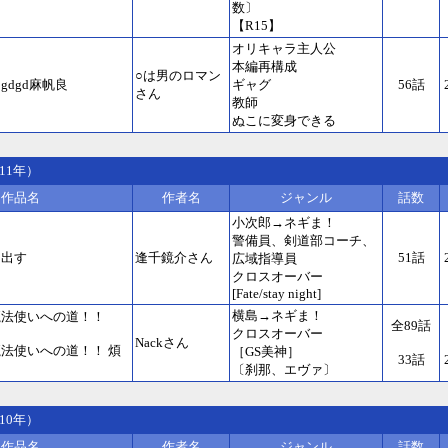
数〕
【R15】
オリキャラ主人公
本編再構成
○は男のロマン
gdgd麻帆良
ギャグ
56話
さん
教師
ぬこに変身できる
11年）
作品名
作者名
ジャンル
話数
小次郎→ネギま！
警備員、剣道部コーチ、
き出す
逢千鏡介さん
51話
広域指導員
クロスオーバー
[Fate/stay night]
横島→ネギま！
魔法使いへの道！！
全89話
クロスオーバー
Nackさん
法使いへの道！！ 煩
［GS美神］
33話
〔刹那、エヴァ〕
10年）
作品名
作者名
ジャンル
話数