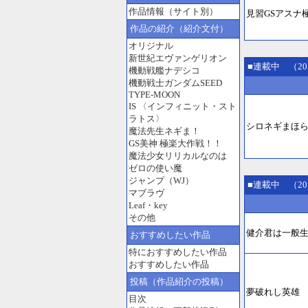
作品情報（サイト別）
見習GSアスナ
作品の紹介（紹介文付）
オリジナル
新世紀エヴァンゲリオン
■連載中 （20
機動戦艦ナデシコ
機動戦士ガンダムSEED
TYPE-MOON
IS 〈インフィニット・スト
ラトス〉
シロネギまほ
魔法先生ネギま！
GS美神 極楽大作戦！！
魔法少女リリカルなのは
ゼロの使い魔
ジャンプ（WJ）
■連載中 （20
マブラヴ
Leaf・key
その他
健介君は一般
おすすめしたい作品
特におすすめしたい作品
おすすめしたい作品
投稿（作品紹介の投稿）
夢破れし英雄
目次