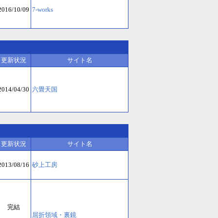
2016/10/09
7-works
更新状況
サイト名
2014/04/30
六畳天国
更新状況
サイト名
2013/08/16
砂上工房
完結
屈折領域・裏鏡