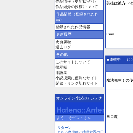
作品情報（更新状況別）
英雄は彼方へ
作品紹介の投稿について
作品情報（登録された作
品）
登録された作品情報
Ruin
更新履歴
更新履歴
過去ログ
その他
■連載中 （20
このサイトについて
掲示板
用語集
小説捜索に便利なサイト
魔法先生！の
閉鎖・リンク切れサイト
オンライン小説のアンテナ
ヨコ魔