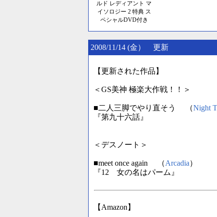
ルド レディアント マ
イソロジー 2 特典 ス
ペシャルDVD付き
2008/11/14 (金） 更新
【更新された作品】
＜GS美神 極楽大作戦！！＞
■二人三脚でやり直そう （
Night T
『第九十六話』
＜デスノート＞
■meet once again （
Arcadia
）
『12 女の名はパーム』
【Amazon】