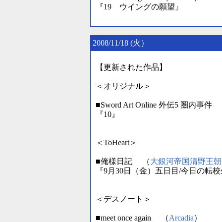
『19 ウイングの願望』
2008/11/18 (火）
【更新された作品】
＜オリジナル＞
■Sword Art Online 外伝5 圏内事件
『10』
＜ToHeart＞
■俺様日記 （
大銀河帝国清野王朝
『9月30日（金）五日目/今日の転
＜デスノート＞
■meet once again （
Arcadia
）