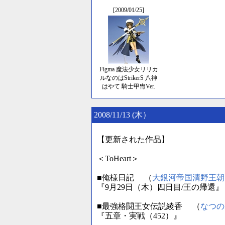
[2009/01/25]
Figma 魔法少女リリカ
ルなのはStrikerS 八神
はやて 騎士甲冑Ver.
2008/11/13 (木）
【更新された作品】
＜ToHeart＞
■俺様日記 （
大銀河帝国清野王朝
『9月29日（木）四日目/王の帰還』
■最強格闘王女伝説綾香 （
なつの
『五章・実戦（452）』