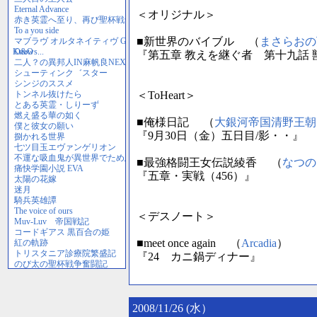
＜オリジナル＞
■新世界のバイブル （
まさらおの
『第五章 教えを継ぐ者 第十九話
＜ToHeart＞
■俺様日記 （
大銀河帝国清野王朝
『9月30日（金）五日目/影・・』
■最強格闘王女伝説綾香 （
なつの
『五章・実戦（456）』
＜デスノート＞
■meet once again （
Arcadia
）
『24 カニ鍋ディナー』
2008/11/26 (水）