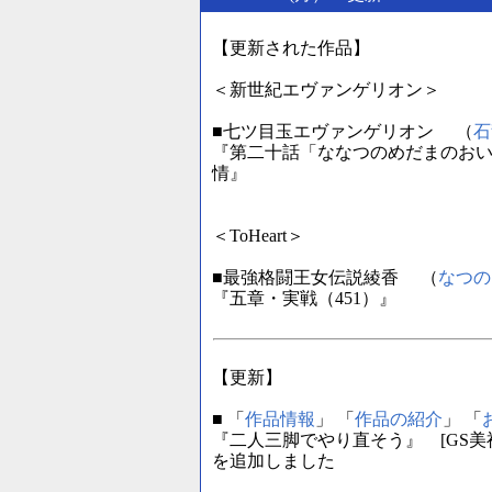
【更新された作品】
＜新世紀エヴァンゲリオン＞
■七ツ目玉エヴァンゲリオン （
石
『第二十話「ななつのめだまのおい
情』
＜ToHeart＞
■最強格闘王女伝説綾香 （
なつの
『五章・実戦（451）』
【更新】
■ 「
作品情報
」 「
作品の紹介
」 「
『二人三脚でやり直そう』 [GS美
を追加しました