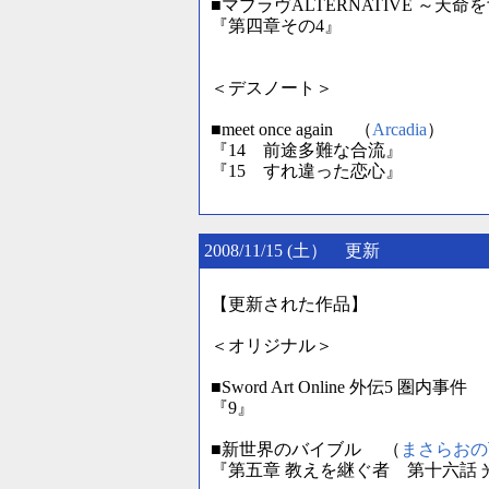
■マブラヴALTERNATIVE ～天
『第四章その4』
＜デスノート＞
■meet once again （
Arcadia
）
『14 前途多難な合流』
『15 すれ違った恋心』
2008/11/15 (土） 更新
【更新された作品】
＜オリジナル＞
■Sword Art Online 外伝5 圏内事件
『9』
■新世界のバイブル （
まさらおの
『第五章 教えを継ぐ者 第十六話