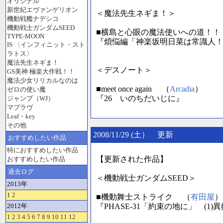
オリジナル
新世紀エヴァンゲリオン
＜魔法先生ネギま！＞
機動戦艦ナデシコ
機動戦士ガンダムSEED
■横島と心眼の魔法使いへの道！！
TYPE-MOON
『煩悩編「神楽坂明日菜は常識人
IS 〈インフィニット・スト
ラトス〉
魔法先生ネギま！
＜デスノート＞
GS美神 極楽大作戦！！
魔法少女リリカルなのは
■meet once again （
Arcadia
）
ゼロの使い魔
『26 いのちだいじに』
ジャンプ（WJ）
マブラヴ
Leaf・key
その他
2008/11/29 (土） 更新
おすすめしたい作品
特におすすめしたい作品
【更新された作品】
おすすめしたい作品
過去ログ
＜機動戦士ガンダムSEED＞
2013年
1
2
■機動舞士ストライク （
有田屋
）
2012年
『PHASE-31「約束の地に」 (
1
2
3
4
5
6
7
8
9
10
11
12