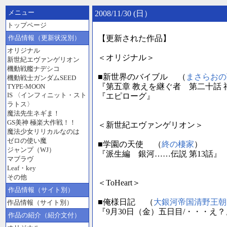
メニュー
2008/11/30 (日）
トップページ
作品情報（更新状況別）
【更新された作品】
オリジナル
＜オリジナル＞
新世紀エヴァンゲリオン
機動戦艦ナデシコ
■新世界のバイブル （
まさらおの
機動戦士ガンダムSEED
『第五章 教えを継ぐ者 第二十話 
TYPE-MOON
IS 〈インフィニット・スト
『エピローグ』
ラトス〉
魔法先生ネギま！
GS美神 極楽大作戦！！
＜新世紀エヴァンゲリオン＞
魔法少女リリカルなのは
ゼロの使い魔
■学園の天使 （
終の棲家
）
ジャンプ（WJ）
『派生編 銀河……伝説 第13話』
マブラヴ
Leaf・key
その他
＜ToHeart＞
作品情報（サイト別）
■俺様日記 （
大銀河帝国清野王朝
作品情報（サイト別）
『9月30日（金）五日目/・・・え？
作品の紹介（紹介文付）