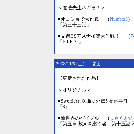
＜魔法先生ネギま！＞
■オコジョで大作戦 （
Number3
）
『第三十三話』
■見習GSアスナ極楽大作戦！ （
7
『FILE.72』
2008/11/8 (土） 更新
【更新された作品】
＜オリジナル＞
■Sword Art Online 外伝5 圏内事件
『8』
■新世界のバイブル （
まさらおの
『第五章 教えを継ぐ者 第十五話