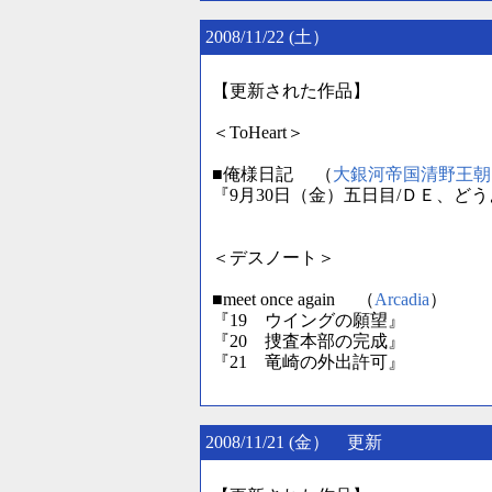
2008/11/22 (土）
【更新された作品】
＜ToHeart＞
■俺様日記 （
大銀河帝国清野王朝
『9月30日（金）五日目/ＤＥ、ど
＜デスノート＞
■meet once again （
Arcadia
）
『19 ウイングの願望』
『20 捜査本部の完成』
『21 竜崎の外出許可』
2008/11/21 (金） 更新