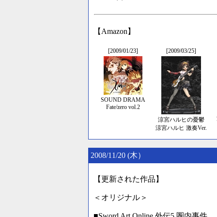
【Amazon】
[2009/01/23]
[2009/03/25]
SOUND DRAMA
Fate/zero vol.2
涼宮ハルヒの憂鬱
涼宮ハルヒ 激奏Ver.
2008/11/20 (木）
【更新された作品】
＜オリジナル＞
■Sword Art Online 外伝5 圏内事件