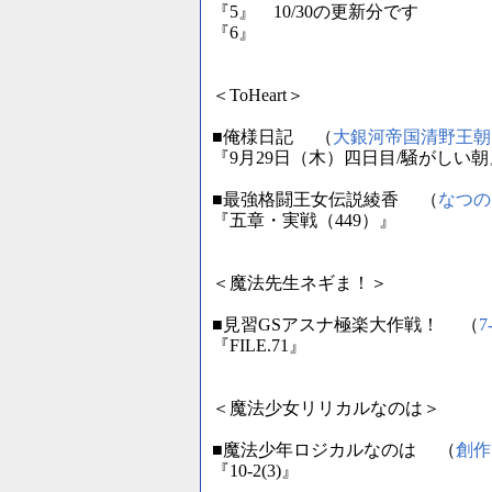
『5』 10/30の更新分です
『6』
＜ToHeart＞
■俺様日記 （
大銀河帝国清野王朝
『9月29日（木）四日目/騒がしい朝
■最強格闘王女伝説綾香 （
なつの
『五章・実戦（449）』
＜魔法先生ネギま！＞
■見習GSアスナ極楽大作戦！ （
7
『FILE.71』
＜魔法少女リリカルなのは＞
■魔法少年ロジカルなのは （
創作
『10-2(3)』