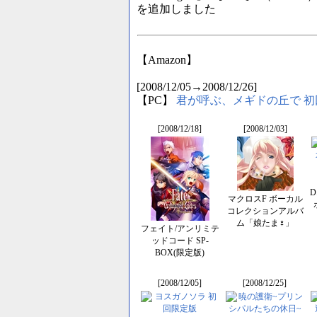
を追加しました
【Amazon】
[2008/12/05→2008/12/26]
【PC】
君が呼ぶ、メギドの丘で 初
[2008/12/18]
[2008/12/03]
D
マクロスF ボーカル
コレクションアルバ
ム「娘たま♀」
フェイト/アンリミテ
ッドコード SP-
BOX(限定版)
[2008/12/05]
[2008/12/25]