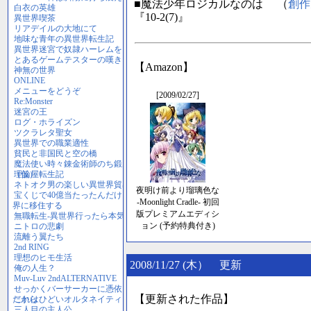
■魔法少年ロジカルなのは （
創作
『10-2(7)』
【Amazon】
[2009/02/27]
夜明け前より瑠璃色な
-Moonlight Cradle- 初回
版プレミアムエディシ
ョン (予約特典付き)
2008/11/27 (木） 更新
【更新された作品】