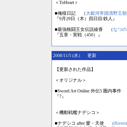
＜ToHeart＞
■俺様日記 （
大銀河帝国清野王朝
『9月29日（木）四日目/鉄人』
■最強格闘王女伝説綾香 （
なつの
『五章・実戦（450）』
2008/11/5 (水） 更新
【更新された作品】
＜オリジナル＞
■Sword Art Online 外伝5 圏内事件
『7』
＜機動戦艦ナデシコ＞
■ナデシコ after 愛・天使 （
Rivers