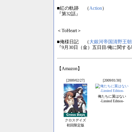
■紅の軌跡 （
Action
）
『第32話』
＜ToHeart＞
■俺様日記 （
大銀河帝国清野王朝
『9月30日（金）五日目/俺に関す
【Amazon】
[2009/02/27]
[2009/01/30]
俺たちに翼はない
-Limited Edition-
クロスデイズ
初回限定版