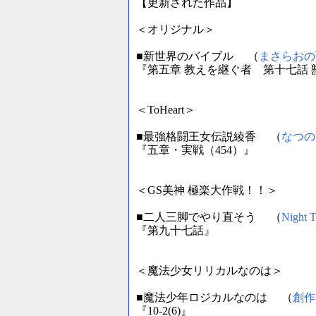
【更新された作品】
＜オリジナル＞
■新世界のバイブル （
まさらおの
『第五章 教えを継ぐ者 第十七話
＜ToHeart＞
■最強格闘王女伝説綾香 （
なつの
『五章・実戦（454）』
＜GS美神 極楽大作戦！！＞
■二人三脚でやり直そう （
Night T
『第九十七話』
＜魔法少女リリカルなのは＞
■魔法少年ロジカルなのは （
創作
『10-2(6)』