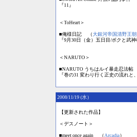
『11』
＜ToHeart＞
■俺様日記 （
大銀河帝国清野王朝
『9月30日（金）五日目/ボクと武
＜NARUTO＞
■NARUTO うちはルイ暴走忍法帖
『巻の31 変わり行く正史の流れと
2008/11/19 (水）
【更新された作品】
＜デスノート＞
■meet once again （
Arcadia
）