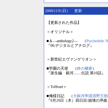
2008/11/9 (日） 更新
【更新された作品】
＜オリジナル＞
■＆―anthology2― （
Psychedelic N
『06:デジタルとアナログ』
＜新世紀エヴァンゲリオン＞
■学園の天使 （
終の棲家
）
『派生編 銀河……伝説 第10話』
＜ToHeart＞
■俺様日記 （
大銀河帝国清野王朝
『9月29日（木）四日目/崩壊の序曲