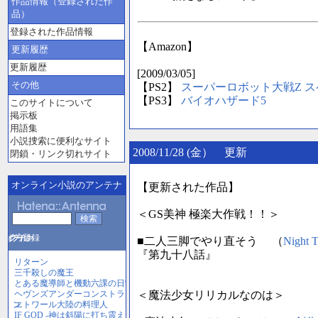
作品情報（登録された作
品）
登録された作品情報
【Amazon】
更新履歴
更新履歴
[2009/03/05]
その他
【PS2】
スーパーロボット大戦Z 
【PS3】
バイオハザード5
このサイトについて
掲示板
用語集
小説捜索に便利なサイト
2008/11/28 (金） 更新
閉鎖・リンク切れサイト
オンライン小説のアンテナ
【更新された作品】
＜GS美神 極楽大作戦！！＞
■二人三脚でやり直そう （
Night T
『第九十八話』
＜魔法少女リリカルなのは＞