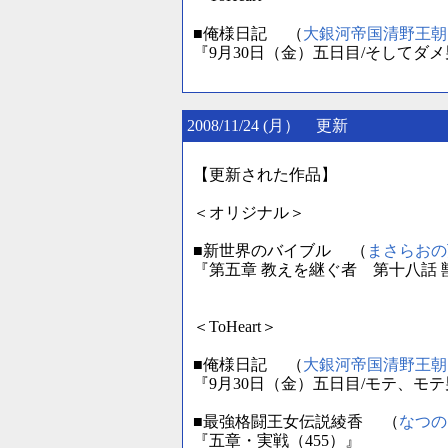
■俺様日記 （
大銀河帝国清野王朝
『9月30日（金）五日目/そしてダ
2008/11/24 (月） 更新
【更新された作品】
＜オリジナル＞
■新世界のバイブル （
まさらおの
『第五章 教えを継ぐ者 第十八話
＜ToHeart＞
■俺様日記 （
大銀河帝国清野王朝
『9月30日（金）五日目/モテ、モ
■最強格闘王女伝説綾香 （
なつの
『五章・実戦（455）』