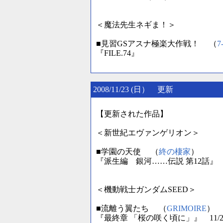
＜魔法先生ネギま！＞
■見習GSアスナ極楽大作戦！ （
7
『FILE.74』
2008/11/23 (日） 更新
【更新された作品】
＜新世紀エヴァンゲリオン＞
■学園の天使 （
終の棲家
）
『派生編 銀河……伝説 第12話』
＜機動戦士ガンダムSEED＞
■流離う翼たち （
GRIMOIRE
） 
『最終章 「桜の咲く頃に」』 11/