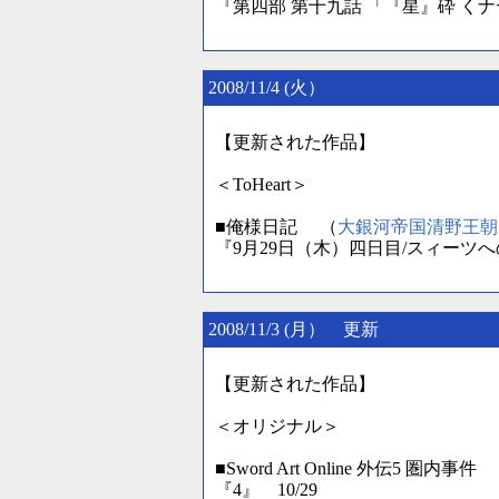
『第四部 第十九話 「『星』砕 く
2008/11/4 (火）
【更新された作品】
＜ToHeart＞
■俺様日記 （
大銀河帝国清野王朝
『9月29日（木）四日目/スィーツ
2008/11/3 (月） 更新
【更新された作品】
＜オリジナル＞
■Sword Art Online 外伝5 圏内事件
『4』 10/29