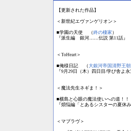
【更新された作品】
＜新世紀エヴァンゲリオン＞
■学園の天使 （
終の棲家
）
『派生編 銀河……伝説 第11話』
＜ToHeart＞
■俺様日記 （
大銀河帝国清野王朝
『9月29日（木）四日目/学び舎よ
＜魔法先生ネギま！＞
■横島と心眼の魔法使いへの道！！
『煩悩編「とあるシスターの夏休
＜マブラヴ＞