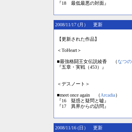
『18 最低最悪の対面』
2008/11/17 (月） 更新
【更新された作品】
＜ToHeart＞
■最強格闘王女伝説綾香 （
なつの
『五章・実戦（453）』
＜デスノート＞
■meet once again （
Arcadia
）
『16 疑惑と疑問と嘘』
『17 異界からの訪問』
2008/11/16 (日） 更新