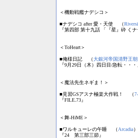
＜機動戦艦ナデシコ＞
■ナデシコ after 愛・天使 （
Rivers
『第四部 第十九話 「『星』砕 く
＜ToHeart＞
■俺様日記 （
大銀河帝国清野王朝
『9月29日（木）四日目/急転・・・
＜魔法先生ネギま！＞
■見習GSアスナ極楽大作戦！ （
7
『FILE.73』
＜舞-HiME＞
■ワルキューレの午睡 （
Arcadia
『24 第三部三節』