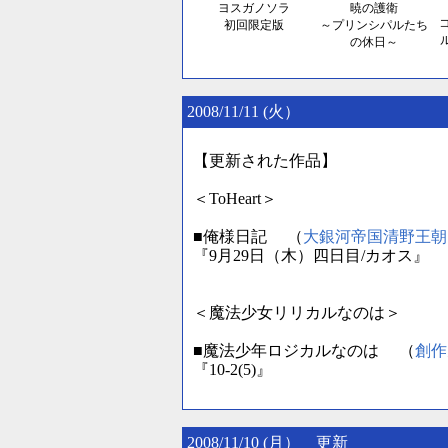
ヨスガノソラ
暁の護衛
初回限定版
～プリンシパルたち
の休日～
2008/11/11 (火）
【更新された作品】
＜ToHeart＞
■俺様日記 （
大銀河帝国清野王朝
『9月29日（木）四日目/カオス』
＜魔法少女リリカルなのは＞
■魔法少年ロジカルなのは （
創作
『10-2(5)』
2008/11/10 (月） 更新