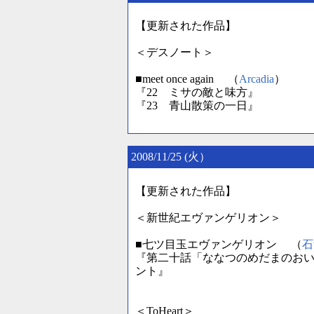
【更新された作品】
＜デスノート＞
■meet once again （
Arcadia
）
『22 ミサの敵と味方』
『23 青山散策の一日』
2008/11/25 (火）
【更新された作品】
＜新世紀エヴァンゲリオン＞
■七ツ目玉エヴァンゲリオン （
石
『第二十話「ななつのめだまのおい
ント』
＜ToHeart＞