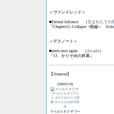
＜ヴァンドレッド＞
■Eternal Advance （
生まれたての
『Chapter12 -Collapse <後編>- A
＜デスノート＞
■meet once again （
Arcadia
）
『13 かりそめの終幕』
【Amazon】
[2009/01/29]
テイルズ オブ ザ ワー