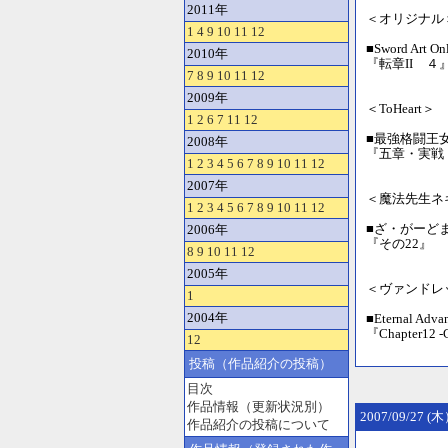
2011年
＜オリジナル
1
4
9
10
11
12
■Sword Art O
2010年
『転章II ４
7
8
9
10
11
12
2009年
＜ToHeart＞
1
2
6
7
11
12
■最強格闘王
2008年
『五章・実戦（
1
2
3
4
5
6
7
8
9
10
11
12
2007年
＜魔法先生ネ
1
2
3
4
5
6
7
8
9
10
11
12
■ざ・がーど
2006年
『その22』
8
9
10
11
12
2005年
＜ヴァンドレ
1
2004年
■Eternal Ad
『Chapter12 
12
投稿（作品紹介の投稿）
目次
作品情報（更新状況別）
2007/09/27 
作品紹介の投稿について