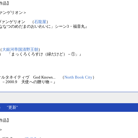
作品】
ァンゲリオン＞
ヴァンゲリオン （
石龍屋
）
ななつのめだまのおいわいに」シーン3・福音丸』
（
大銀河帝国清野王朝
）
金） 「まっくろくろすけ（緑だけど）－①」』
タネイティヴ God Knows... （
North Book City
）
 69 －2000.9 天使への贈り物－』
(水） "更新"
作品】
＞