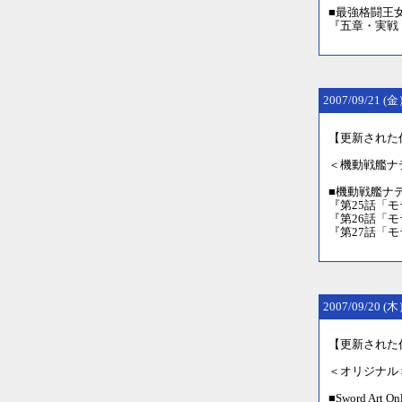
■最強格闘王
『五章・実戦（
2007/09/21 
【更新された
＜機動戦艦ナ
■機動戦艦ナ
『第25話「モ
『第26話「
『第27話「
2007/09/20 
【更新された
＜オリジナル
■Sword Art O