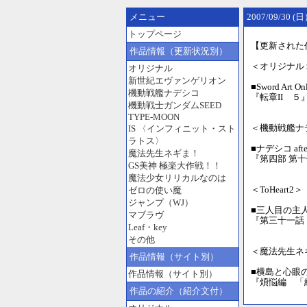
メニュー
2007/09/30 
トップページ
【更新された
作品情報（更新状況別）
＜オリジナル
オリジナル
新世紀エヴァンゲリオン
■Sword Art O
機動戦艦ナデシコ
『転章II ５
機動戦士ガンダムSEED
TYPE-MOON
＜機動戦艦ナ
IS 〈インフィニット・スト
ラトス〉
■ナデシコ af
魔法先生ネギま！
『第四部 第
GS美神 極楽大作戦！！
魔法少女リリカルなのは
＜ToHeart2＞
ゼロの使い魔
ジャンプ（WJ）
■三人目の主
マブラヴ
『第三十一話
Leaf・key
その他
＜魔法先生ネ
作品情報（サイト別）
■横島と心眼
作品情報（サイト別）
『煩悩編 「
作品の紹介（紹介文付）