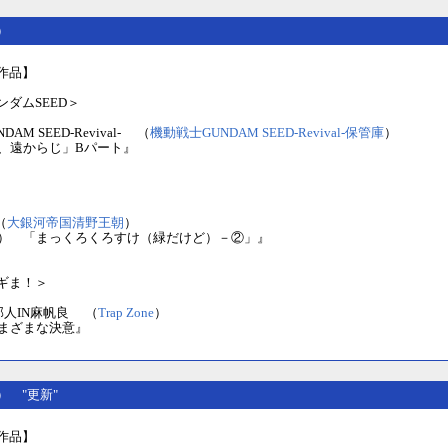
土）
作品】
ダムSEED＞
AM SEED-Revival- （
機動戦士GUNDAM SEED-Revival-保管庫
）
春、遠からじ」Bパート』
（
大銀河帝国清野王朝
）
金） 「まっくろくろすけ（緑だけど）－②」』
ギま！＞
邦人IN麻帆良 （
Trap Zone
）
さまざまな決意』
(金） "更新"
作品】