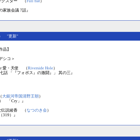
ングスター （
Full flat
）
の家族会議 7話』
(火） "更新"
作品】
デシコ＞
ter 愛・天使 （
Riverside Hole
）
十七話 「『フォボス』の激闘』」 其の三』
（
大銀河帝国清野王朝
）
） 「Cry」』
女伝説綾香 （
なつのき会
）
319）』