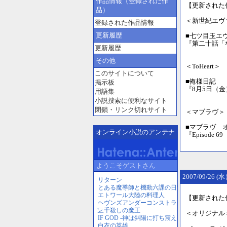
作品情報（登録された作
【更新された
品）
＜新世紀エヴ
登録された作品情報
更新履歴
■七ツ目玉エ
『第二十話「
更新履歴
その他
＜ToHeart＞
このサイトについて
■俺様日記 
掲示板
『8月5日（
用語集
小説捜索に便利なサイト
閉鎖・リンク切れサイト
＜マブラヴ＞
■マブラヴ オル
オンライン小説のアンテナ
『Episode
2007/09/26 
【更新された
＜オリジナル