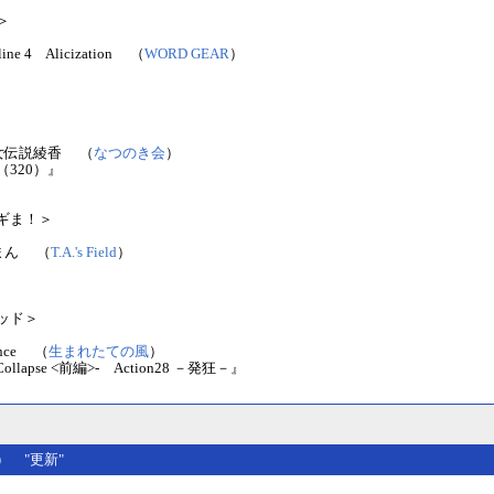
＞
nline 4 Alicization （
WORD GEAR
）
』
女伝説綾香 （
なつのき会
）
320）』
ギま！＞
まん （
T.A.'s Field
）
ッド＞
vance （
生まれたての風
）
-Collapse <前編>- Action28 －発狂－』
(木） "更新"