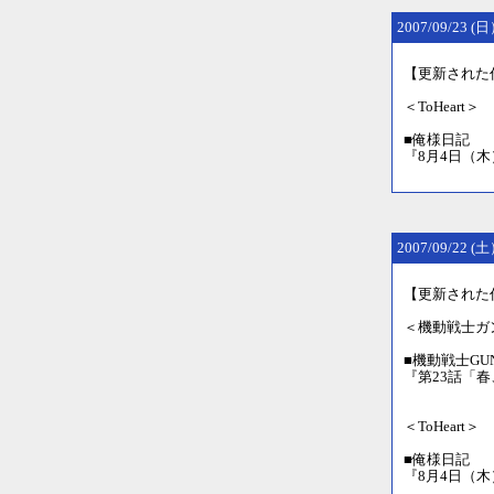
2007/09/23 
【更新された
＜ToHeart＞
■俺様日記 
『8月4日（
2007/09/22 
【更新された
＜機動戦士ガン
■機動戦士GUND
『第23話「
＜ToHeart＞
■俺様日記 
『8月4日（