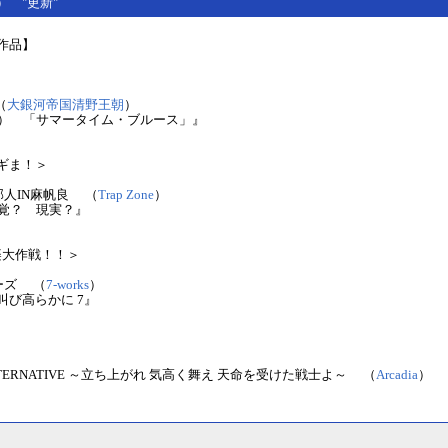
(月） "更新"
作品】
（
大銀河帝国清野王朝
）
木） 「サマータイム・ブルース」』
ギま！＞
邦人IN麻帆良 （
Trap Zone
）
幻覚？ 現実？』
楽大作戦！！＞
ーズ （
7-works
）
叫び高らかに 7』
TERNATIVE ～立ち上がれ 気高く舞え 天命を受けた戦士よ～ （
Arcadia
）