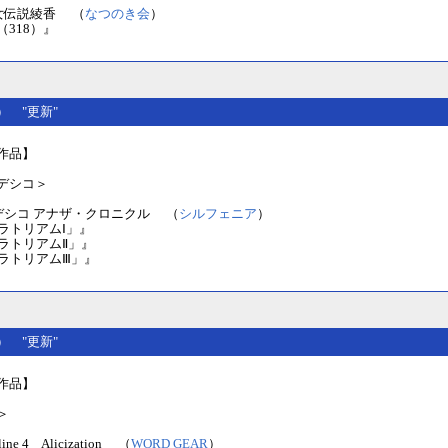
女伝説綾香 （
なつのき会
）
318）』
(金） "更新"
作品】
デシコ＞
デシコ アナザ・クロニクル （
シルフェニア
）
ラトリアムⅠ」』
モラトリアムⅡ」』
モラトリアムⅢ」』
(木） "更新"
作品】
＞
nline 4 Alicization （
WORD GEAR
）