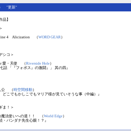
(日） "更新"
作品】
＞
nline 4 Alicization （
WORD GEAR
）
』
デシコ＞
ter 愛・天使 （
Riverside Hole
）
十七話 「『フォボス』の激闘』」 其の四』
人公 （
時空間移動
）
 どこでもかしこでもマリア様が見ていそうな事（中編）』
ギま！＞
の魔法使いへの道！！ （
World Edge
）
続・バンダナ先生心眼！？』