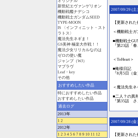
オリジナル
新世紀エヴァンゲリオン
2007/09/29 (
機動戦艦ナデシコ
機動戦士ガンダムSEED
TYPE-MOON
【更新された
IS 〈インフィニット・スト
＜機動戦士ガン
ラトス〉
魔法先生ネギま！
■機動戦士GUND
GS美神 極楽大作戦！！
『第23話「
魔法少女リリカルなのは
ゼロの使い魔
＜ToHeart＞
ジャンプ（WJ）
マブラヴ
■俺様日記 
Leaf・key
『8月5日（
その他
おすすめしたい作品
＜魔法先生ネ
特におすすめしたい作品
■二人？の異
おすすめしたい作品
『第35話 
過去ログ
2013年
1
2
2007/09/28 
2012年
1
2
3
4
5
6
7
8
9
10
11
12
【更新された