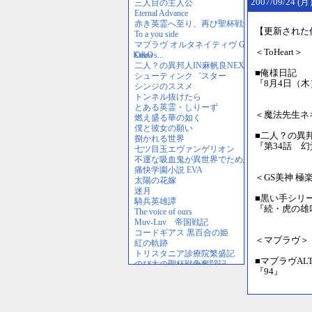
2007/09/24 
【更新された
＜ToHeart＞
■俺様日記 
『8月4日（
＜魔法先生ネ
■二人？の異
『第34話 
＜GS美神 極
■黒い手シリ
『続・虎の雄
＜マブラヴ＞
■マブラヴAL
『94』