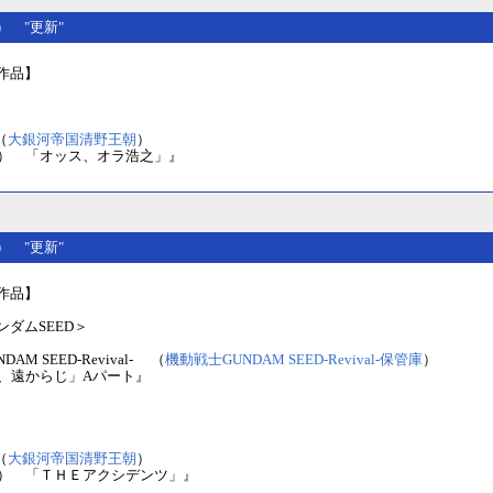
(日） "更新"
作品】
（
大銀河帝国清野王朝
）
木） 「オッス、オラ浩之」』
(土） "更新"
作品】
ダムSEED＞
AM SEED-Revival- （
機動戦士GUNDAM SEED-Revival-保管庫
）
春、遠からじ」Aパート』
（
大銀河帝国清野王朝
）
木） 「ＴＨＥアクシデンツ」』