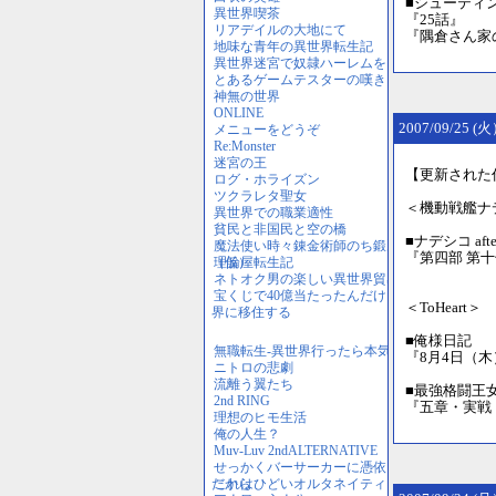
■シューティ
『25話』
『隅倉さん家
2007/09/25 
【更新された
＜機動戦艦ナ
■ナデシコ af
『第四部 第
＜ToHeart＞
■俺様日記 
『8月4日（木
■最強格闘王
『五章・実戦（