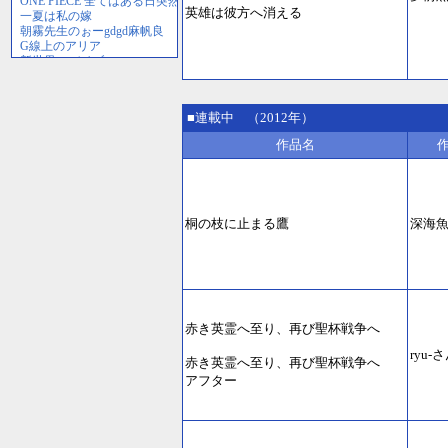
英雄は彼方へ消える
■連載中 （2012年）
作品名
桐の枝に止まる鷹
深海
赤き英霊へ至り、再び聖杯戦争へ
ryu-
赤き英霊へ至り、再び聖杯戦争へ
アフター