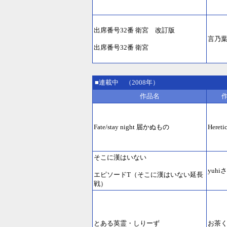
出席番号32番 衛宮 改訂版
言乃
出席番号32番 衛宮
■連載中 （2008年）
作品名
Fate/stay night 届かぬもの
Heret
そこに漢はいない
yuhi
エピソードT（そこに漢はいない延長
戦）
とある英霊・しりーず
お茶