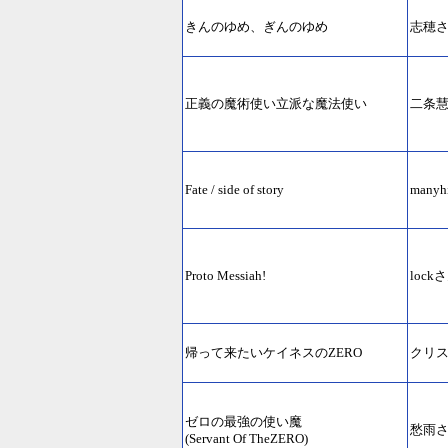
きんのゆめ、ぎんのゆめ
志穂
正義の魔術使い立派な魔法使い
二条
Fate / side of story
manyh
Proto Messiah!
lock
帰って来たいケイネスのZERO
クリ
ゼロの最強の使い魔
愁雨
(Servant Of TheZERO)