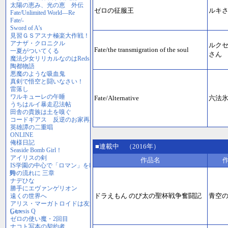
ゼロの征服王
ルキ
ルク
Fate/the transmigration of the soul
さん
Fate/Alternative
六法
■連載中 （2016年）
作品名
ドラえもん のび太の聖杯戦争奮闘記
青空