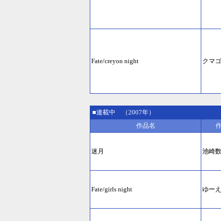
Fate/creyon night
クマ
■連載中 （2007年）
作品名
迷月
池崎
Fate/girls night
ゆー