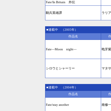
Fate/In Britain 外伝
騎兵英雄譚
ラリ
■連載中 （2005年）
作品名
Fate―Moon night―
咆牙
シロウとシャーリー
マタ
■連載中 （2004年）
作品名
Fate/stay another
南修