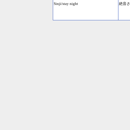
Sinji/stay night
絶音