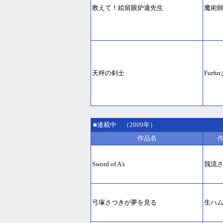
教えて！絵留眼炉違先生
魔術
天秤の剣士
Furfu
■連載中 （2009年）
作品名
Sword of A's
我流
弓塚さつきが夢を見る
生ハ