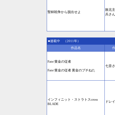
敗北
聖杯戦争から脱出せよ
兵さ
■連載中 （2011年）
作品名
Fate/黄金の従者
七音
Fate/黄金の従者 黄金のプチねた
インフィニット・ストラトスcross
ドレ
BLADE