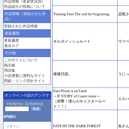
作品情報（更新状況別）
作品紹介の投稿について
作品情報（登録された作
Turning Fate/The end for beginning
忌呪
品）
登録された作品情報
更新履歴
更新履歴
ギルガメッシュルート
ヴァベ
過去ログ
その他
このサイトについて
掲示板
用語集
後後日談。
うに
小説捜索に便利なサイト
閉鎖・リンク切れサイト
Fate/Promiｓed Land
オンライン小説のアンテナ
～IF STORY of Caster route～
エル
（突撃！僕らのキャスタールー
ト！！）
FATE/IN THE DARK FOREST
魚さ