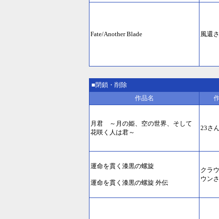
Fate/Another Blade
風還
■閉鎖・削除
作品名
月君 ～月の姫、空の世界、そして
23さ
花咲く人は君～
運命を貫く漆黒の螺旋
クラ
ウン
運命を貫く漆黒の螺旋 外伝