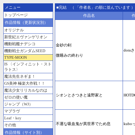
メニュー
■完結 （ 「作者名」の順に並んでいます ）
トップページ
作品名
作品情報（更新状況別）
オリジナル
新世紀エヴァンゲリオン
機動戦艦ナデシコ
金砂の剣
dora
機動戦士ガンダムSEED
微睡みの終わり
TYPE-MOON
IS 〈インフィニット・スト
ラトス〉
魔法先生ネギま！
GS美神 極楽大作戦！！
魔法少女リリカルなのは
シオンとさつきと遠野家と
HOT
ゼロの使い魔
ジャンプ（WJ）
マブラヴ
Leaf・key
不運な吸血鬼が異世界でため息
kub
その他
作品情報（サイト別）