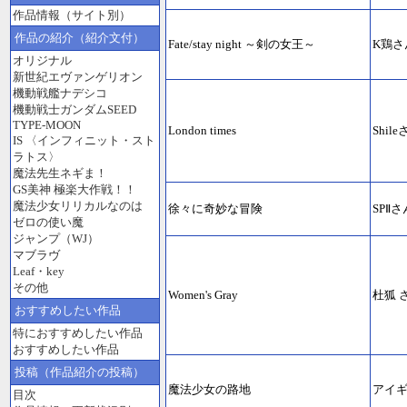
作品情報（サイト別）
作品の紹介（紹介文付）
Fate/stay night ～剣の女王～
K鶏さ
オリジナル
新世紀エヴァンゲリオン
機動戦艦ナデシコ
機動戦士ガンダムSEED
TYPE-MOON
London times
Shil
IS 〈インフィニット・スト
ラトス〉
魔法先生ネギま！
GS美神 極楽大作戦！！
魔法少女リリカルなのは
徐々に奇妙な冒険
SPⅡさ
ゼロの使い魔
ジャンプ（WJ）
マブラヴ
Leaf・key
その他
Women's Gray
杜狐 
おすすめしたい作品
特におすすめしたい作品
おすすめしたい作品
投稿（作品紹介の投稿）
魔法少女の路地
アイ
目次