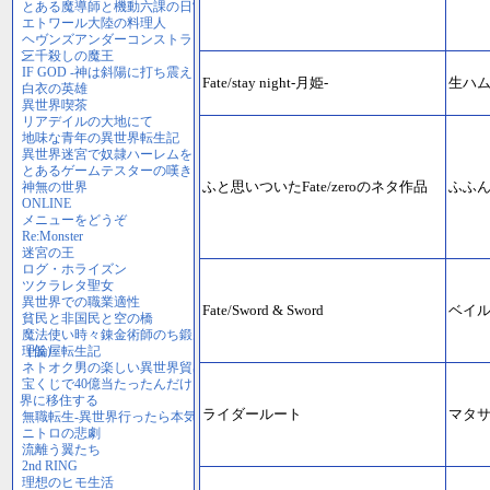
Fate/stay night-月姫-
生ハ
ふと思いついたFate/zeroのネタ作品
ふふ
Fate/Sword & Sword
ベイ
ライダールート
マタ