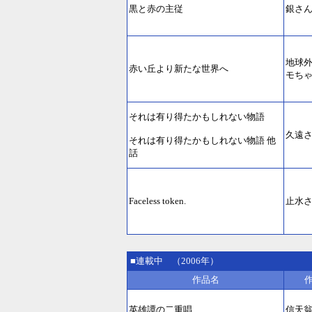
黒と赤の主従
銀さ
地球
赤い丘より新たな世界へ
モち
それは有り得たかもしれない物語
久遠
それは有り得たかもしれない物語 他
話
Faceless token.
止水
■連載中 （2006年）
作品名
英雄譚の二重唱
信天