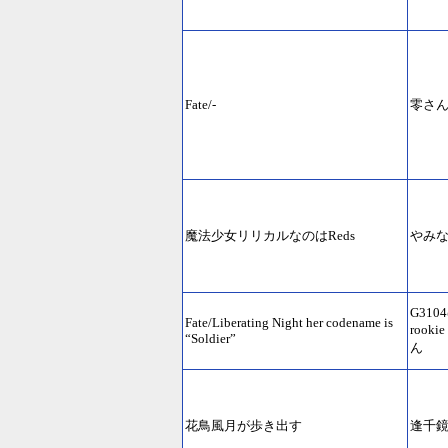
Fate/-
零さ
魔法少女リリカルなのはReds
やみ
G3104
Fate/Liberating Night her codename is
rookie
“Soldier”
ん
花鳥風月が歩き出す
逢千