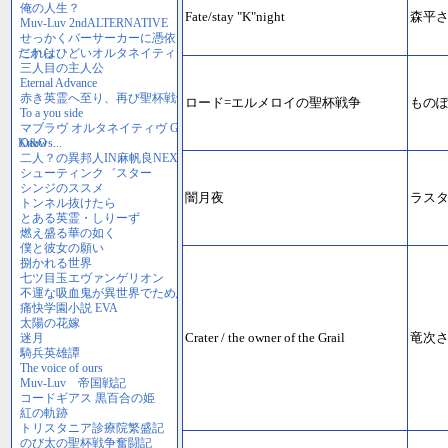
Fate/stay "K"night
森平
ロード=エルメロイの聖杯戦争
もの
闇月夜
ラス
Crater / the owner of the Grail
竜次