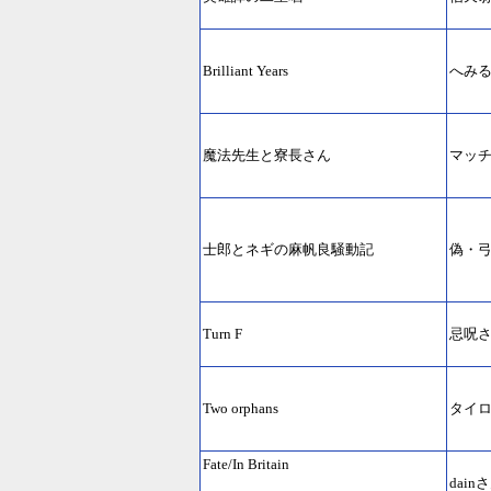
Brilliant Years
へみ
魔法先生と寮長さん
マッ
士郎とネギの麻帆良騒動記
偽・
Turn F
忌呪
Two orphans
タイ
Fate/In Britain
dain