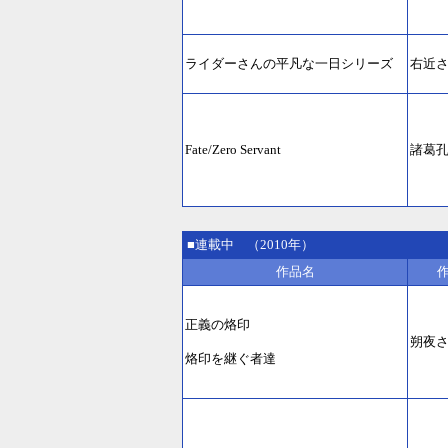
ライダーさんの平凡な一日シリーズ
右近
Fate/Zero Servant
諸葛
■連載中 （2010年）
作品名
正義の烙印
朔夜
烙印を継ぐ者達