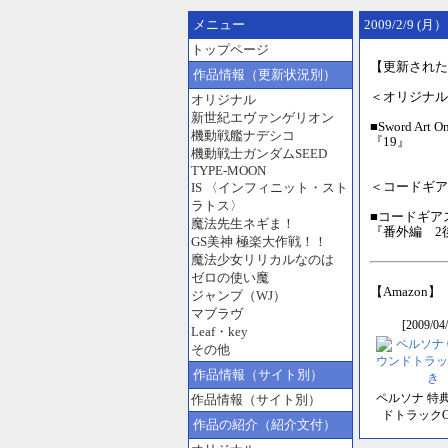
メニュー
2009/2/9 (月
トップページ
【更新された
作品情報（更新状況別）
＜オリジナル
オリジナル
新世紀エヴァンゲリオン
■Sword Ar
機動戦艦ナデシコ
『19』
機動戦士ガンダムSEED
TYPE-MOON
＜コードギア
IS 〈インフィニット・スト
ラトス〉
■コードギア
魔法先生ネギま！
『番外編 2
GS美神 極楽大作戦！！
魔法少女リリカルなのは
ゼロの使い魔
【Amazon】
ジャンプ（WJ）
マブラヴ
[2009/04/
Leaf・key
その他
作品情報（サイト別）
ペルソナ 特
作品情報（サイト別）
ドトラック
作品の紹介（紹介文付）