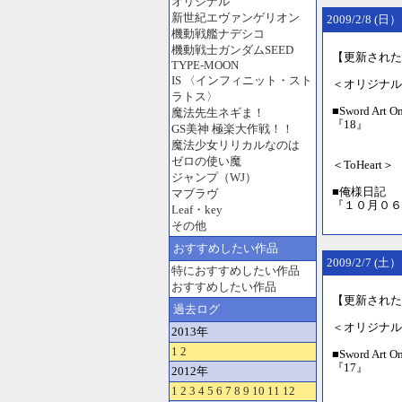
オリジナル
新世紀エヴァンゲリオン
2009/2/8 (日）
機動戦艦ナデシコ
機動戦士ガンダムSEED
【更新された
TYPE-MOON
IS 〈インフィニット・スト
＜オリジナル
ラトス〉
■Sword Ar
魔法先生ネギま！
『18』
GS美神 極楽大作戦！！
魔法少女リリカルなのは
ゼロの使い魔
＜ToHeart＞
ジャンプ（WJ）
■俺様日記 
マブラヴ
『１０月０６
Leaf・key
その他
おすすめしたい作品
2009/2/7 (土）
特におすすめしたい作品
おすすめしたい作品
【更新された
過去ログ
＜オリジナル
2013年
1
2
■Sword Ar
『17』
2012年
1
2
3
4
5
6
7
8
9
10
11
12