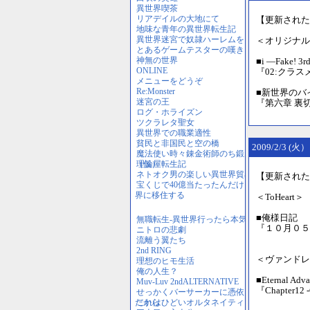
【更新された
＜オリジナル
■i ―Fake! 3
『02:クラスメ
■新世界のバ
『第六章 裏
2009/2/3 (火）
【更新された
＜ToHeart＞
■俺様日記 
『１０月０５
＜ヴァンドレ
■Eternal Ad
『Chapter12