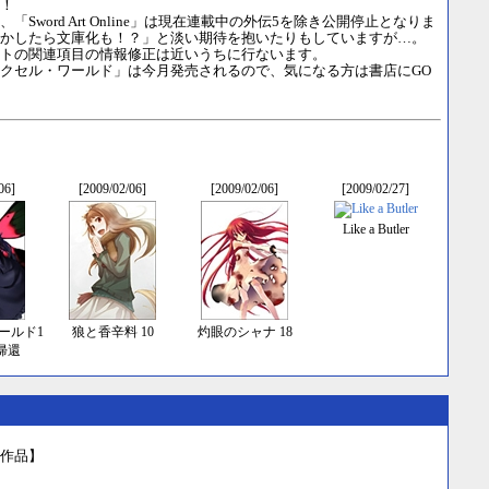
！
「Sword Art Online」は現在連載中の外伝5を除き公開停止となりま
かしたら文庫化も！？」と淡い期待を抱いたりもしていますが…。
トの関連項目の情報修正は近いうちに行ないます。
クセル・ワールド」は今月発売されるので、気になる方は書店にGO
06]
[2009/02/06]
[2009/02/06]
[2009/02/27]
Like a Butler
ールド1
狼と香辛料 10
灼眼のシャナ 18
帰還
作品】