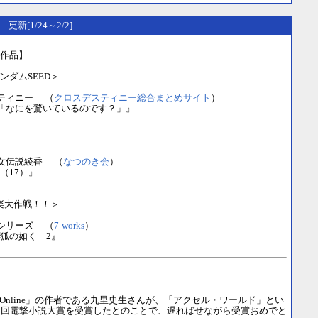
） 更新[1/24～2/2]
作品】
ンダムSEED＞
ティニー （
クロスデスティニー総合まとめサイト
）
 「なにを驚いているのです？」』
女伝説綾香 （
なつのき会
）
（17）』
極楽大作戦！！＞
シリーズ （
7-works
）
狐の如く 2』
 Art Online」の作者である九里史生さんが、「アクセル・ワールド」とい
5回電撃小説大賞を受賞したとのことで、遅ればせながら受賞おめでと