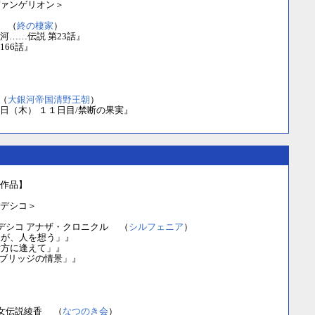
ァンゲリオン＞
 （
終の棲家
）
河……伝説 第23話』
166話』
（
大銀河帝国清野王朝
）
日（木） １１日目/禁断の果実』
作品】
デシコ＞
デシコ アナザ・クロニクル （
シルフェニア
）
人が、人を想う」』
貴方に逢えて」』
話「ブリッジの情景」』
女伝説綾香 （
なつのき会
）