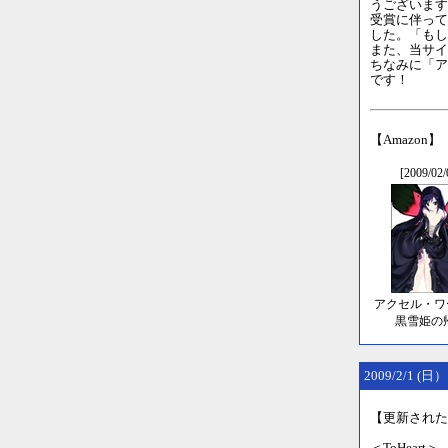
うございます
受賞に伴って、
した。「もし
また、当サイ
ちなみに「ア
です！
【Amazon】
[2009/02/
アクセル・ワ
黒雪姫の
2009/2/1 (日）
【更新された
＜ToHeart＞