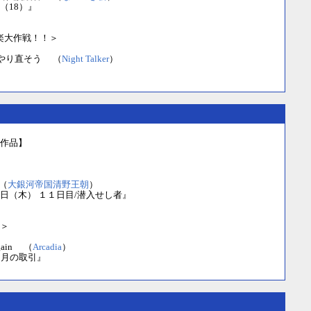
（18）』
極楽大作戦！！＞
やり直そう （
Night Talker
）
作品】
（
大銀河帝国清野王朝
）
日（木） １１日目/潜入せし者』
＞
again （
Arcadia
）
と月の取引』