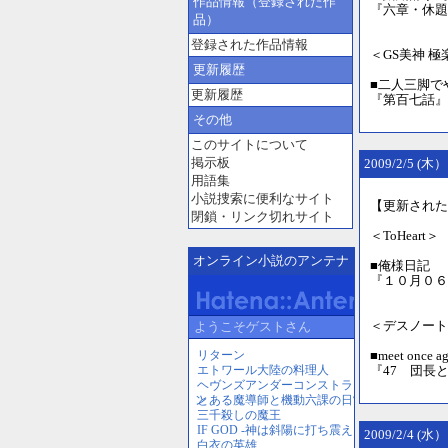
作品情報（登録された作
『六章・休題
品）
登録された作品情報
＜GS美神 
更新履歴
■二人三脚で
更新履歴
『第百七話』
その他
このサイトについて
掲示板
2009/2/5 (木）
用語集
小説捜索に便利なサイト
【更新された
閉鎖・リンク切れサイト
＜ToHeart＞
オンライン小説のアンテナ
■俺様日記 
『１０月０６
＜デスノート
■meet once 
『47 団長
2009/2/4 (水）