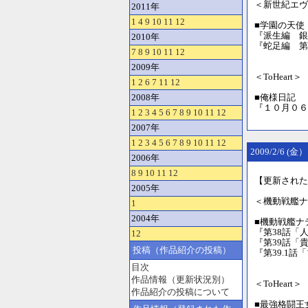
＜新世紀エヴ
2011年
1
4
9
10
11
12
■学園の天使
『派生編 銀
2010年
『蛇足編 第
7
8
9
10
11
12
2009年
＜ToHeart＞
1
2
6
7
11
12
2008年
■俺様日記 
『１０月０６
1
2
3
4
5
6
7
8
9
10
11
12
2007年
1
2
3
4
5
6
7
8
9
10
11
12
2009/2/6 (金）
2006年
8
9
10
11
12
【更新された
2005年
＜機動戦艦ナ
1
2004年
■機動戦艦ナ
『第38話「
12
『第39話「
投稿（作品紹介の投稿）
『第39.1
目次
作品情報（更新状況別）
＜ToHeart＞
作品紹介の投稿について
■最強格闘王