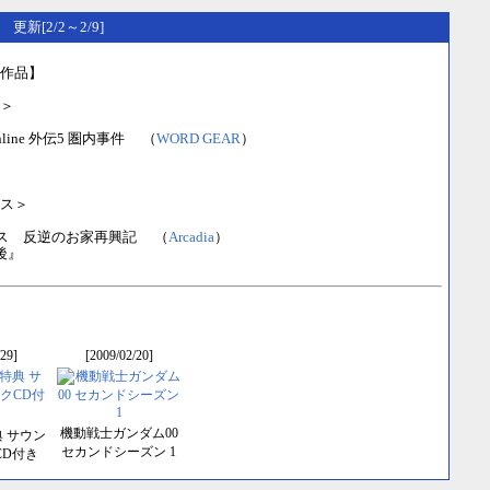
） 更新[2/2～2/9]
作品】
＞
t Online 外伝5 圏内事件 （
WORD GEAR
）
ス＞
ス 反逆のお家再興記 （
Arcadia
）
後』
29]
[2009/02/20]
機動戦士ガンダム00
典 サウン
セカンドシーズン 1
CD付き