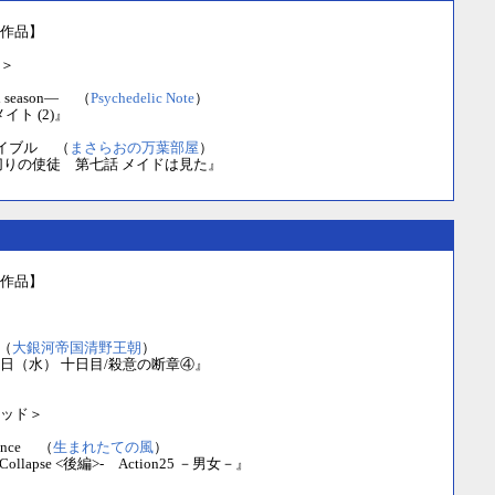
作品】
＞
rd season― （
Psychedelic Note
）
イト (2)』
イブル （
まさらおの万葉部屋
）
切りの使徒 第七話 メイドは見た』
作品】
（
大銀河帝国清野王朝
）
日（水） 十日目/殺意の断章④』
ッド＞
vance （
生まれたての風
）
 -Collapse <後編>- Action25 －男女－』