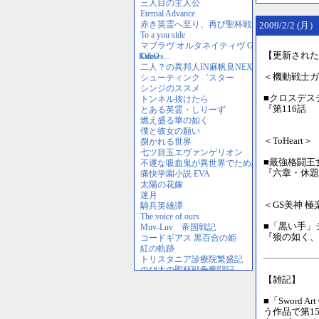
2009/2/2 (月
【更新された
＜機動戦士ガ
■クロスデス
『第116話
＜ToHeart＞
■最強格闘王
『六章・休題
＜GS美神 
■「黒い手」
『狼の如く、
【雑記】
■「Sword
う作品で第1