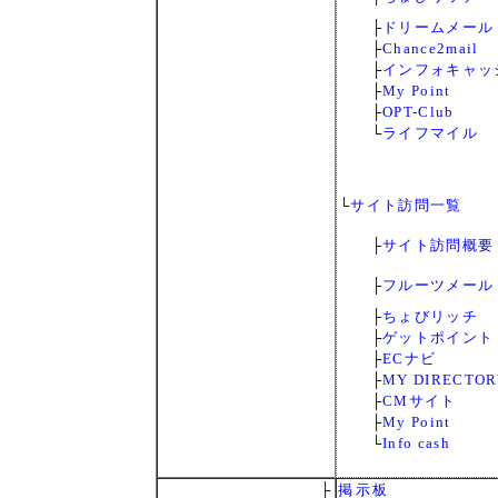
├
ドリームメール
├
Chance2mail
├
インフォキャッ
├
My Point
├
OPT-Club
└
ライフマイル
└
サイト訪問一覧
├
サイト訪問概要
├
フルーツメール
├
ちょびリッチ
├
ゲットポイント
├
ECナビ
├
MY DIRECTOR
├
CMサイト
├
My Point
└
Info cash
├
掲示板