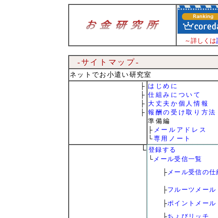
～詳しくは
-サイトマップ-
ネットでお小遣い研究室
├
はじめに
├
仕組みについて
├
大丈夫か個人情報
├
報酬の受け取り方法
準備編
├
メールアドレス
└
専用ノート
└
登録する
└
メール受信一覧
├
メール受信の仕
├
フルーツメール
├
ポイントメール
├
ちょびリッチ