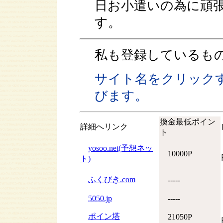
日お小遣いの為に頑
す。
私も登録しているも
サイト名をクリック
びます。
換金最低ポイン
詳細へリンク
ト
yosoo.net(予想ネッ
10000P
ト)
ふくびき.com
-----
5050.jp
-----
ポイン塔
21050P