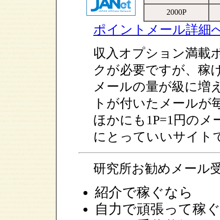
2000P
ポイントメール詳細
収入オプション満載ポ
クが必要ですが、稼
メールの量が級に増え
トが付いたメールが
ほかにも1P=1円の
にとっていいサイト
研究所お勧めメール
紹介で稼ぐな
自力で頑張って