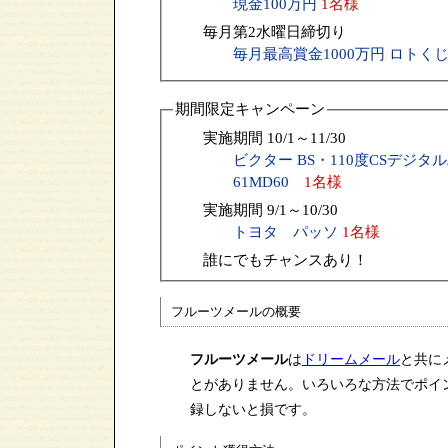
現金100万円
1名様
毎月第2水曜日締切り
毎月最高賞金1000万円 ロトく
期間限定キャンペーン
実施期間 10/1～11/30
ビクター BS・110度CSデジタ
61MD60
1名様
実施期間 9/1～10/30
トヨタ パッソ
1名様
誰にでもチャンスあり！
フルーツメールの概要
フルーツメール
は
ドリームメール
と共に
とがありません。いろいろな方法でポイ
録しないと損です。