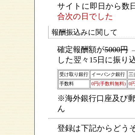
サイトに即日から数
合次の日でした
報酬振込みに関して
確定報酬額が
5000円
→
した翌々15日に振り
受け取り銀行
イーバンク銀行
三
手数料
0円(手数料無料)
0
※海外銀行口座及び
ん
登録は下記からどう