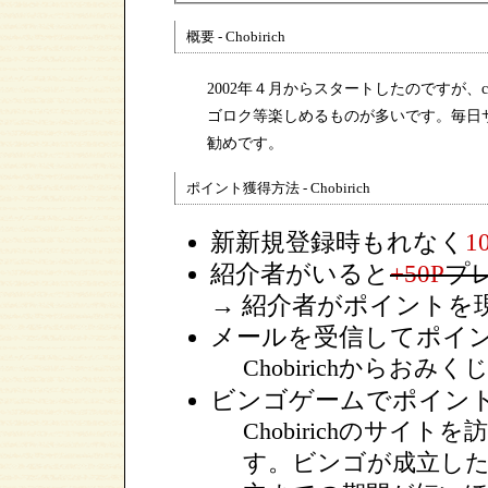
概要 - Chobirich
2002年４月からスタートしたのですが、ch
ゴロク等楽しめるものが多いです。毎日
勧めです。
ポイント獲得方法 - Chobirich
新新規登録時もれなく
1
紹介者がいると
+50P
プ
→ 紹介者がポイントを
メールを受信してポイ
Chobirichからお
ビンゴゲームでポイン
Chobirichのサ
す。ビンゴが成立し