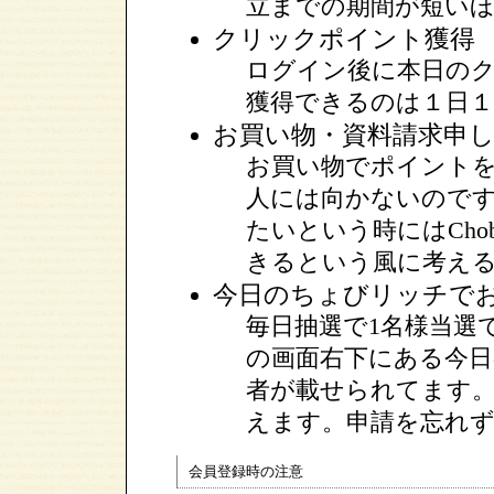
立までの期間が短い
クリックポイント獲得
ログイン後に本日の
獲得できるのは１日
お買い物・資料請求申
お買い物でポイント
人には向かないので
たいという時にはCho
きるという風に考え
今日のちょびリッチで
毎日抽選で1名様当選です
の画面右下にある今
者が載せられてます
えます。申請を忘れ
会員登録時の注意