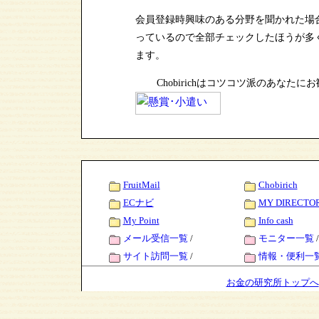
会員登録時興味のある分野を聞かれた場
っているので全部チェックしたほうが多
ます。
Chobirichはコツコツ派のあなたに
FruitMail
Chobirich
ECナビ
MY DIRECTO
My Point
Info cash
メール受信一覧
/
モニター一覧
/
サイト訪問一覧
/
情報・便利一
お金の研究所トップへ