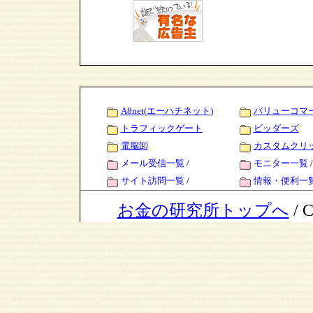
A8net(エーハチネット)
バリューコマ
トラフィックゲート
ビッダーズ
電脳卸
カスタムクリ
メール受信一覧
/
モニター一覧
/
サイト訪問一覧
/
情報・便利一
お金の研究所トップへ
/ C