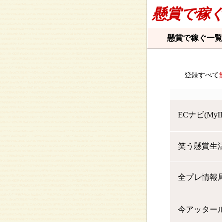
懸賞で稼
懸賞で稼ぐ一
登録すべて
ECナビ(MyI
笑う懸賞生
全プレ情報
今アッター