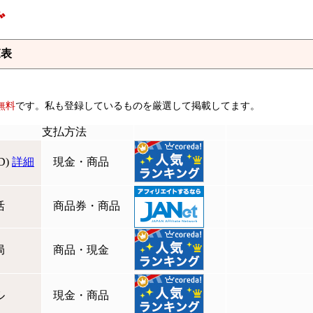
ぐ
覧表
無料
です。私も登録しているものを厳選して掲載してます。
支払方法
D)
詳細
現金・商品
活
商品券・商品
局
商品・現金
ル
現金・商品