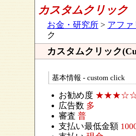
カスタムクリック
お金・研究所
>
アファ
ク
カスタムクリック(Cust
基本情報 - custom click
お勧め度
★★★☆
広告数
多
審査
普
支払い最低金額
100