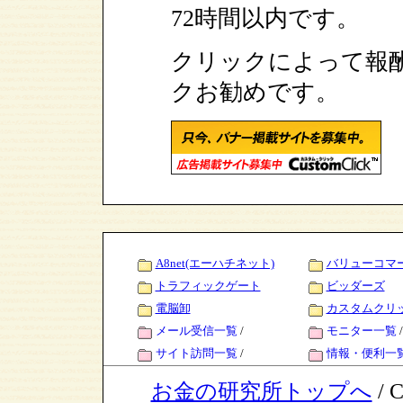
72時間以内です。
クリックによって報
クお勧めです。
A8net(エーハチネット)
バリューコマ
トラフィックゲート
ビッダーズ
電脳卸
カスタムクリ
メール受信一覧
/
モニター一覧
/
サイト訪問一覧
/
情報・便利一
お金の研究所トップへ
/ C