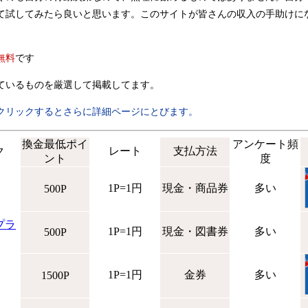
て試してみたら良いと思います。このサイトが皆さんの収入の手助けに
無料
です
ているものを厳選して掲載してます。
クリックするとさらに詳細ページにとびます。
換金最低ポイ
アンケート頻
ク
レート
支払方法
ント
度
1P=1円
現金・商品券
多い
500P
プラ
1P=1円
現金・図書券
多い
500P
1P=1円
金券
多い
1500P