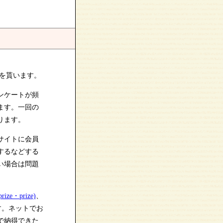
を貰います。
ンケートが頻
ます。一回の
ります。
サイトに会員
するなどする
い場合は問題
e・prize)
、
す。ネットでお
で納得できた