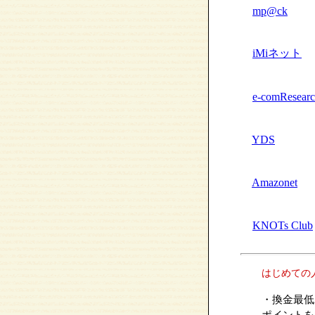
mp@ck
iMiネット
e-comResear
YDS
Amazonet
KNOTs Club
はじめての
・換金最低