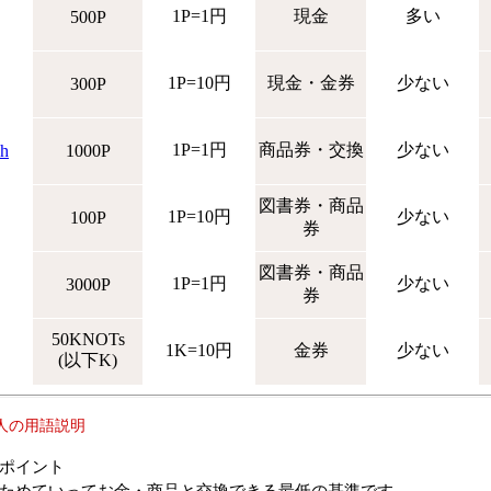
1P=1円
現金
多い
500P
1P=10円
現金・金券
少ない
300P
1P=1円
商品券・交換
少ない
ch
1000P
図書券・商品
1P=10円
少ない
100P
券
図書券・商品
1P=1円
少ない
3000P
券
50KNOTs
1K=10円
金券
少ない
(以下K)
人の用語説明
ポイント