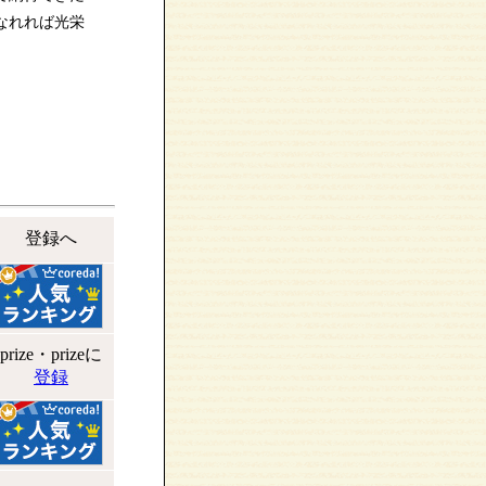
なれれば光栄
登録へ
prize・prizeに
登録