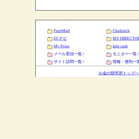
FruitMail
Chobirich
ECナビ
MY DIRECTO
My Point
Info cash
メール受信一覧
/
モニター一覧
/
サイト訪問一覧
/
情報・便利一
お金の研究所トップへ