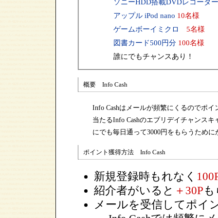
ソニーHDD搭載DVDレコーダ
アップル iPod nano
10名様
ゲームボーイミクロ
5名様
図書カード500円分
100名様
誰にでもチャンスあり！
概要 Info Cash
Info Cashはメールが頻繁にくるの
当たるInfo Cashのエブリデイチャ
にでも毎日通って3000円をもらうため
ポイント獲得方法 Info Cash
新規登録時もれなく
100
紹介者がいると
＋30P
も
メールを受信してポイ