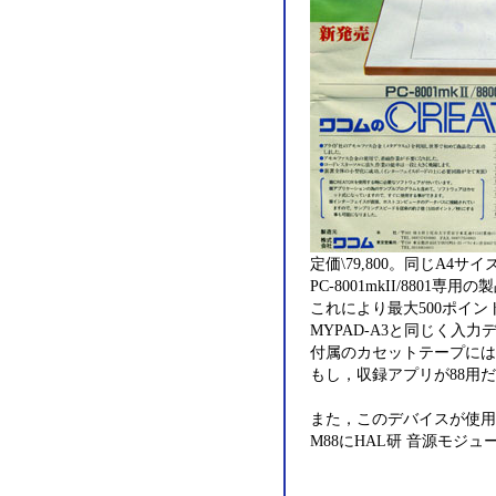
定価\79,800。同じA4サイ
PC-8001mkII/88
これにより最大500ポイ
MYPAD-A3と同じく入
付属のカセットテープには
もし，収録アプリが88用
また，このデバイスが使用し
M88にHAL研 音源モジ