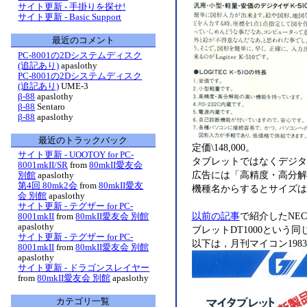
サイト更新 - 手掛りを探せ!
サイト更新 - Basic Support
最近のコメント
PC-8001の2Dシステムディスク
(追記あり)
apaslothy
PC-8001の2Dシステムディスク
(追記あり)
UME-3
β-88
apaslothy
β-88
Sentaro
β-88
apaslothy
最近のトラックバック
定価\148,000。
サイト更新 - UOOTOY for PC-
タブレットではなくデジタ
8001mkII/SR
from
80mkII愛友会
広告には「高精度・高分解
別館
apaslothy
第4回 80mk2会
from
80mkII愛友
機種名からするとサイズはA
会 別館
apaslothy
サイト更新 - テグザー for PC-
以前の記事
で紹介したNEC
8001mkII
from
80mkII愛友会 別館
apaslothy
ブレットDT1000という
サイト更新 - テグザー for PC-
以下は，月刊マイコン198
8001mkII
from
80mkII愛友会 別館
apaslothy
サイト更新 - ドラゴンスレイヤー
from
80mkII愛友会 別館
apaslothy
カテゴリ一覧