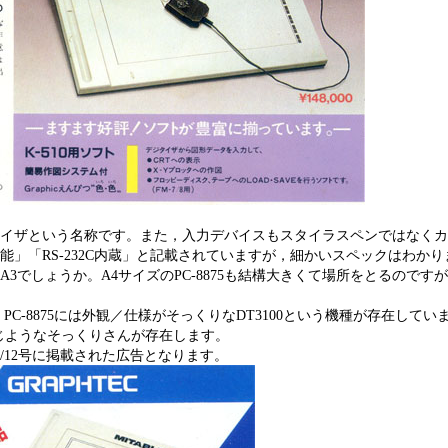
イザという名称です。また，入力デバイスもスタイラスペンではなくカ
能」「RS-232C内蔵」と記載されていますが，細かいスペックはわかり
3でしょうか。A4サイズのPC-8875も結構大きくて場所をとるので
 PC-8875には外観／仕様がそっくりなDT3100という機種が存在して
同じようなそっくりさんが存在します。
3/12号に掲載された広告となります。