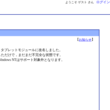
ログイン
ようこそ
ゲスト
さん
【
】
お知らせ
機能を追加して，タブレットモジュールに改名しました。
実装しただけで，まだまだ不完全な状態です。
やWindows NTはサポート対象外となります。