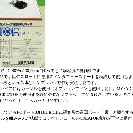
ズのPC-8875(\138,000)に比べても半額程度の低価格です。
01専用の製品で，拡張スロットに専用のインタフェースボードを増設して使用し
ント/秒という高速なサンプリング動作が実現可能です。
力デバイスにはカーソルを使用（オプションでペンも使用可能）。MYPA
CREATORを使用する時に必要なソフトウェアが収録されているとの
だけだったりしたらガッカリですけど。
ているI/Oポート80H,81HはHAL研究所の音源ボード「響」と競合
ュールを組み込んだ状態では，本モジュールのCREATOR機能が正常に動