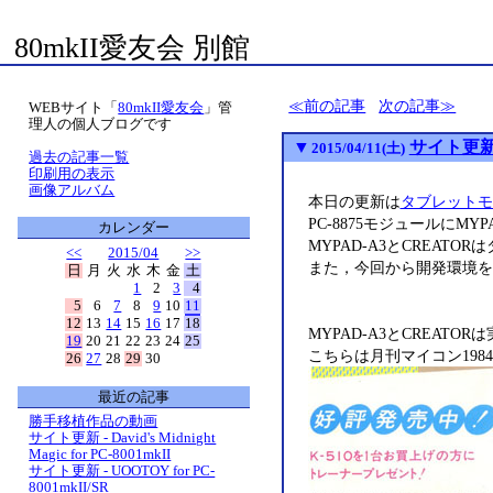
80mkII愛友会 別館
前の記事
次の記事
WEBサイト「
80mkII愛友会
」管
理人の個人ブログです
▼
サイト更新
2015/04/11(土)
過去の記事一覧
印刷用の表示
画像アルバム
本日の更新は
タブレットモ
PC-8875モジュールにMYP
カレンダー
MYPAD-A3とCREA
<<
2015/04
>>
また，今回から開発環境をVis
日
月
火
水
木
金
土
1
2
3
4
5
6
7
8
9
10
11
12
13
14
15
16
17
18
MYPAD-A3とCREA
19
20
21
22
23
24
25
こちらは月刊マイコン1984
26
27
28
29
30
最近の記事
勝手移植作品の動画
サイト更新 - David's Midnight
Magic for PC-8001mkII
サイト更新 - UOOTOY for PC-
8001mkII/SR