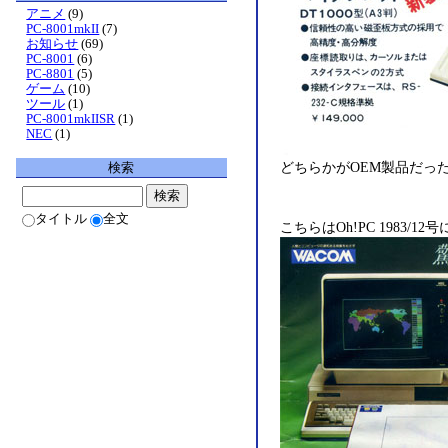
アニメ
(9)
PC-8001mkII
(7)
お知らせ
(69)
PC-8001
(6)
PC-8801
(5)
ゲーム
(10)
ツール
(1)
PC-8001mkIISR
(1)
NEC
(1)
どちらかがOEM製品だっ
検索
タイトル
全文
こちらはOh!PC 1983/