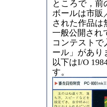
ところで，前の方
ボールは市販
された作品は
一般公開され
コンテストで
ール」があり
以下はI/O 1
す。