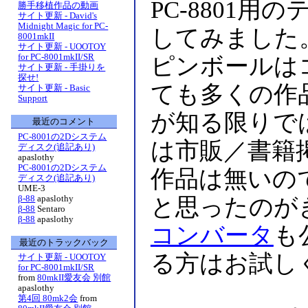
PC-8801用の
勝手移植作品の動画
サイト更新 - David's
Midnight Magic for PC-
してみました
8001mkII
サイト更新 - UOOTOY
for PC-8001mkII/SR
ピンボールは
サイト更新 - 手掛りを
探せ!
ても多くの作
サイト更新 - Basic
Support
が知る限りではP
最近のコメント
PC-8001の2Dシステム
は市販／書籍
ディスク(追記あり)
apaslothy
PC-8001の2Dシステム
作品は無いので，
ディスク(追記あり)
UME-3
β-88
apaslothy
と思ったのが
β-88
Sentaro
β-88
apaslothy
コンバータ
も
最近のトラックバック
る方はお試し
サイト更新 - UOOTOY
for PC-8001mkII/SR
from
80mkII愛友会 別館
apaslothy
第4回 80mk2会
from