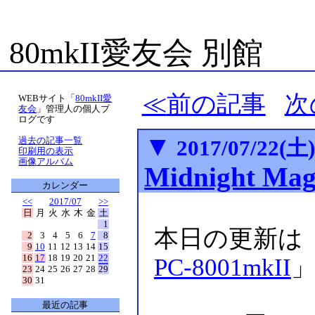
80mkII愛友会 別館
前の記事
次
WEBサイト「
80mkII愛
友会
」管理人の個人ブ
ログです
▼
過去の記事一覧
2017/07/22(土
印刷用の表示
画像アルバム
Midnight Mag
カレンダー
<<
2017/07
>>
日
月
火
水
木
金
土
1
本日の更新は
2
3
4
5
6
7
8
9
10
11
12
13
14
15
16
17
18
19
20
21
22
PC-8001mkII
23
24
25
26
27
28
29
30
31
最近の記事