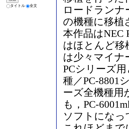
タイトル
全文
ロードランナ
の機種に移植
本作品はNEC
はほとんど移
は少々マイナ
PCシリーズ用
種／PC-880
ーズ全機種用
も，PC-6001m
ソフトになっ
これほどまでに