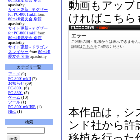
80mkII愛友会 別館
動画もアップ
apaslothy
サイト更新 - テグザー
for PC-8001mkII
from
ければこちら
80mkII愛友会 別館
apaslothy
サイト更新 - テグザー
for PC-8001mkII
from
80mkII愛友会 別館
apaslothy
サイト更新 - ドラゴン
スレイヤー
from
80mkII
愛友会 別館
apaslothy
カテゴリ一覧
アニメ
(9)
PC-8001mkII
(7)
お知らせ
(69)
PC-8001
(6)
PC-8801
(5)
ゲーム
(10)
ツール
(1)
PC-8001mkIISR
(1)
本作品は，シ
NEC
(1)
ンド社から許
検索
移植を行った