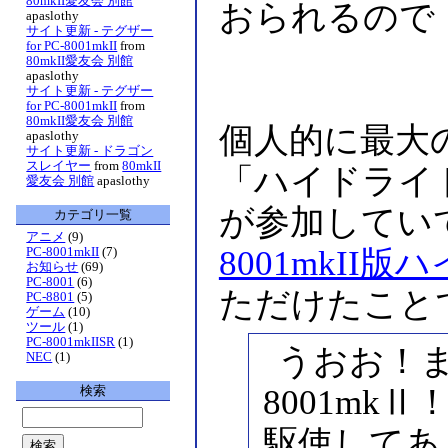
80mkII愛友会 別館
おられるので
apaslothy
サイト更新 - テグザー
for PC-8001mkII
from
80mkII愛友会 別館
apaslothy
サイト更新 - テグザー
for PC-8001mkII
from
80mkII愛友会 別館
個人的に最大
apaslothy
サイト更新 - ドラゴン
スレイヤー
from
80mkII
「ハイドライ
愛友会 別館
apaslothy
が参加してい
カテゴリ一覧
アニメ
(9)
PC-8001mkII
(7)
8001mkII
お知らせ
(69)
PC-8001
(6)
ただけたこと
PC-8801
(5)
ゲーム
(10)
ツール
(1)
PC-8001mkIISR
(1)
うおお！ま
NEC
(1)
8001mk
検索
駆使してあ