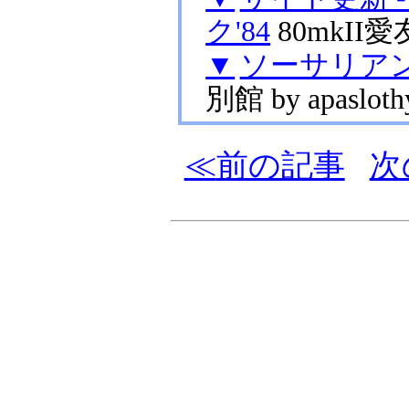
ク'84
80mkII
▼
ソーサリアン fo
別館
apasloth
前の記事
次