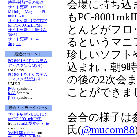
会場に持ち込まれ
勝手移植作品の動画
サイト更新 - David's
Midnight Magic for PC-
もPC-8001
8001mkII
サイト更新 - UOOTOY
for PC-8001mkII/SR
とんどがフロ
サイト更新 - 手掛りを
探せ!
るというマニ
サイト更新 - Basic
Support
珍しいソフト
最近のコメント
PC-8001の2Dシステム
込まれ，朝9時
ディスク(追記あり)
apaslothy
PC-8001の2Dシステム
の後の2次会
ディスク(追記あり)
UME-3
β-88
apaslothy
ことができま
β-88
Sentaro
β-88
apaslothy
最近のトラックバック
会合の様子は
サイト更新 - UOOTOY
for PC-8001mkII/SR
from
80mkII愛友会 別館
氏(
@mucom88
apaslothy
第4回 80mk2会
from