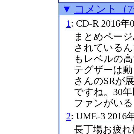
▼
コメント
（
1
:
CD-R
2016年
まとめページ
されているん
もレベルの高い
テグザーは動
さんのSRが
ですね。30
ファンがいる
2
:
UME-3
2016
長丁場お疲れ