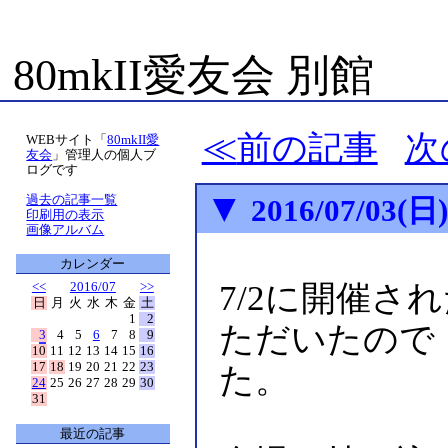
80mkII愛友会 別館
前の記事
次
WEBサイト「
80mkII愛
友会
」管理人の個人ブ
ログです
▼
過去の記事一覧
2016/07/03(日
印刷用の表示
画像アルバム
カレンダー
<<
2016/07
>>
7/2に開催され
日
月
火
水
木
金
土
1
2
ただいたので
3
4
5
6
7
8
9
10
11
12
13
14
15
16
17
18
19
20
21
22
23
た。
24
25
26
27
28
29
30
31
最近の記事