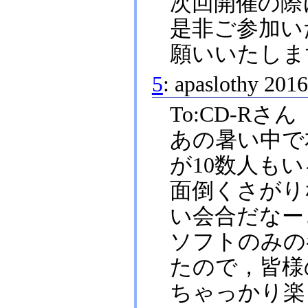
次回開催の際
是非ご参加い
願いいたしま
5
:
apaslothy
201
To:CD-Rさん
あの暑い中で
が10数人も
面倒くさがり
い会合だなー
ソフトのみの
たので，皆様
ちゃっかり楽