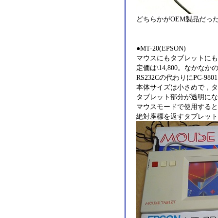
どちらかがOEM製品だっ
●MT-20(EPSON)
マウスにもタブレットにも
定価は\14,800。なかな
RS232Cの代わりにPC-9
本体サイズは小さめで，タ
タブレット部分が透明にな
マウスモードで使用すると
絶対座標を返すタブレット