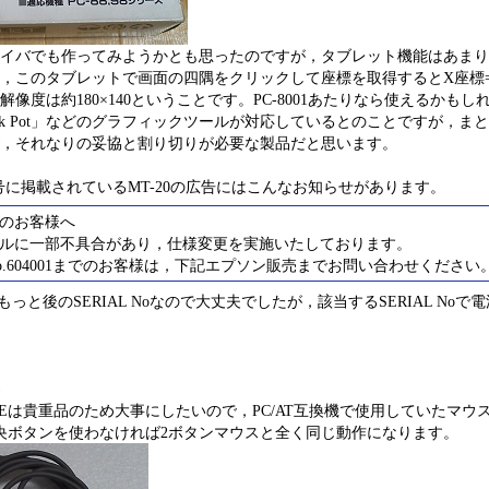
イバでも作ってみようかとも思ったのですが，タブレット機能はあまり
このタブレットで画面の四隅をクリックして座標を取得するとX座標=40～2
像度は約180×140ということです。PC-8001あたりなら使えるかもし
nk Pot」などのグラフィックツールが対応しているとのことですが，
，それなりの妥協と割り切りが必要な製品だと思います。
6,7月号に掲載されているMT-20の広告にはこんなお知らせがあります。
入のお客様へ
ーブルに一部不具合があり，仕様変更を実施いたしております。
 No.604001までのお客様は，下記エプソン販売までお問い合わせください
はもっと後のSERIAL Noなので大丈夫でしたが，該当するSERIAL 
)
MOUSEは貴重品のため大事にしたいので，PC/AT互換機で使用していたマ
央ボタンを使わなければ2ボタンマウスと全く同じ動作になります。