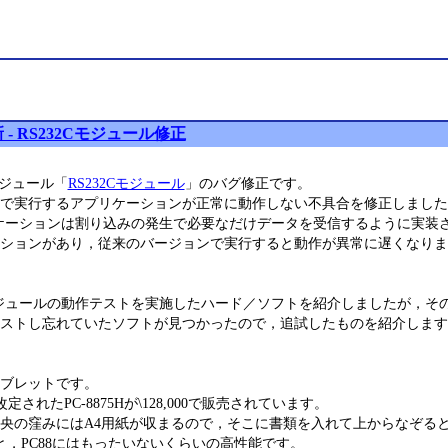
- RS232Cモジュール修正
モジュール「
RS232Cモジュール
」のバグ修正です。
で実行するアプリケーションが正常に動作しない不具合を修正しました
プリケーションは割り込みの発生で必要なだけデータを受信するように実装
ションがあり，従来のバージョンで実行すると動作が異常に遅くなりま
Cモジュールの動作テストを実施したハード／ソフトを紹介しましたが，
ストし忘れていたソフトが見つかったので，追試したものを紹介します
タブレットです。
改定されたPC-8875Hが\128,000で販売されています。
央の窪みにはA4用紙が収まるので，そこに書類を入れて上からなぞる
48と，PC88にはもったいないくらいの高性能です。