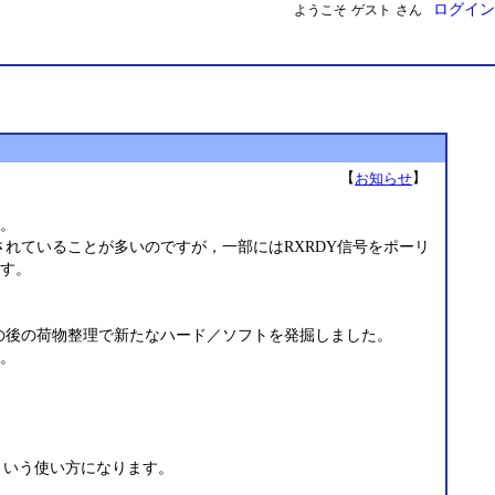
ログイン
ようこそ
ゲスト
さん
【
】
お知らせ
。
されていることが多いのですが，一部にはRXRDY信号をポーリ
す。
その後の荷物整理で新たなハード／ソフトを発掘しました。
。
という使い方になります。