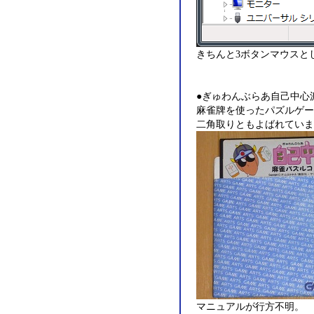
きちんと3ボタンマウスと
●ぎゅわんぶらあ自己中心派 
麻雀牌を使ったパズルゲー
二角取りともよばれていま
マニュアルが行方不明。