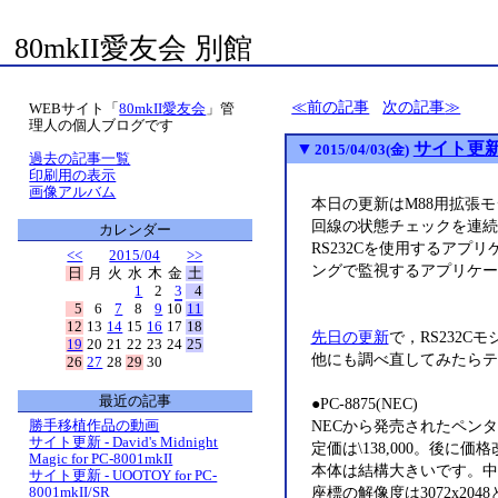
80mkII愛友会 別館
前の記事
次の記事
WEBサイト「
80mkII愛友会
」管
理人の個人ブログです
▼
サイト更新 
2015/04/03(金)
過去の記事一覧
印刷用の表示
画像アルバム
本日の更新はM88用拡張
回線の状態チェックを連続
カレンダー
RS232Cを使用するア
<<
2015/04
>>
ングで監視するアプリケー
日
月
火
水
木
金
土
1
2
3
4
5
6
7
8
9
10
11
12
13
14
15
16
17
18
先日の更新
で，RS232
19
20
21
22
23
24
25
他にも調べ直してみたらテ
26
27
28
29
30
最近の記事
●PC-8875(NEC)
NECから発売されたペン
勝手移植作品の動画
サイト更新 - David's Midnight
定価は\138,000。後に価格
Magic for PC-8001mkII
本体は結構大きいです。中
サイト更新 - UOOTOY for PC-
座標の解像度は3072x20
8001mkII/SR