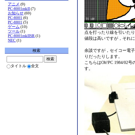
アニメ
(9)
PC-8001mkII
(7)
お知らせ
(69)
PC-8001
(6)
PC-8801
(5)
ゲーム
(10)
ツール
(1)
点を打ったり線を引いたり
PC-8001mkIISR
(1)
値段は高いですが，それに
NEC
(1)
余談ですが，セイコー電子工
検索
りだったりします。
こちらはOh!PC 1984
タイトル
全文
す。