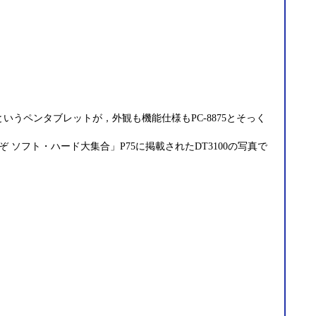
いうペンタブレットが，外観も機能仕様もPC-8875とそっく
ぞ ソフト・ハード大集合」P75に掲載されたDT3100の写真で