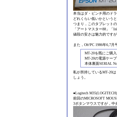
本当はダ・ビンチ用のドラ
どれくらい低いかというと，
つまり，このタブレットの解
「アートマスター88」「I
値段の安さは魅力的ですが
また，Oh!PC 1986年
MT-20を既にご購
MT-20の電源ケ
本体裏面SERIAL
私が所持しているMT-20
しょう。
●Logitech M35(LOGITECH
前回のMICROSOFT 
3ボタンマウスですが，中