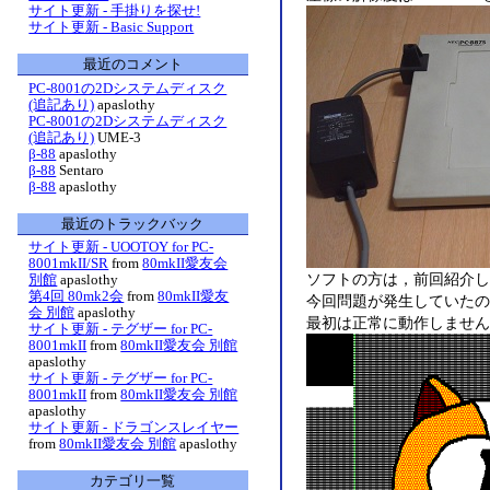
サイト更新 - 手掛りを探せ!
サイト更新 - Basic Support
最近のコメント
PC-8001の2Dシステムディスク
(追記あり)
apaslothy
PC-8001の2Dシステムディスク
(追記あり)
UME-3
β-88
apaslothy
β-88
Sentaro
β-88
apaslothy
最近のトラックバック
サイト更新 - UOOTOY for PC-
8001mkII/SR
from
80mkII愛友会
ソフトの方は，前回紹介し
別館
apaslothy
第4回 80mk2会
from
80mkII愛友
今回問題が発生していたの
会 別館
apaslothy
最初は正常に動作しません
サイト更新 - テグザー for PC-
8001mkII
from
80mkII愛友会 別館
apaslothy
サイト更新 - テグザー for PC-
8001mkII
from
80mkII愛友会 別館
apaslothy
サイト更新 - ドラゴンスレイヤー
from
80mkII愛友会 別館
apaslothy
カテゴリ一覧