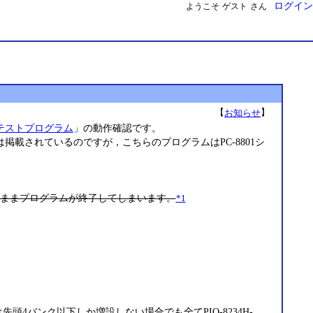
ログイン
ようこそ
ゲスト
さん
【
】
お知らせ
テストプログラム
」の動作確認です。
グラムは掲載されているのですが，こちらのプログラムはPC-8801シ
ままプログラムが終了してしまいます。
*1
外は先頭4バンク以下しか増設しない場合でも全てPIO-8234H-