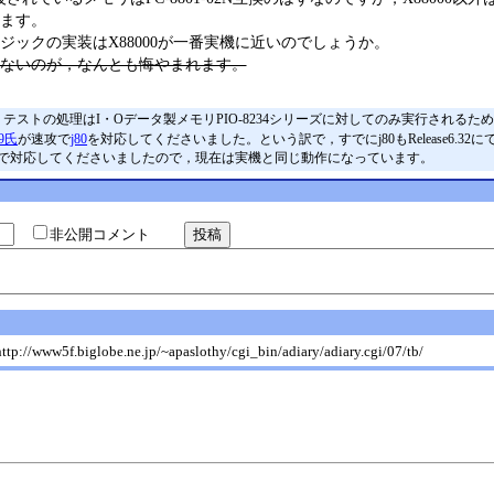
います。
ジックの実装はX88000が一番実機に近いのでしょうか。
ないのが，なんとも悔やまれます。
リテストの処理はI・Oデータ製メモリPIO-8234シリーズに対してのみ実行されるた
99氏
が速攻で
j80
を対応してくださいました。という訳で，すでにj80もRelease6.
1/01版で対応してくださいましたので，現在は実機と同じ動作になっています。
非公開コメント
w5f.biglobe.ne.jp/~apaslothy/cgi_bin/adiary/adiary.cgi/07/tb/