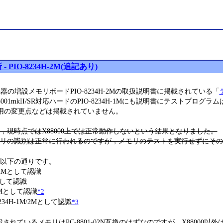
 PIO-8234H-2M(追記あり)
器の増設メモリボードPIO-8234H-2Mの取扱説明書に掲載されている「
001mkII/SR対応ハードのPIO-8234H-1Mにも説明書にテストプロ
kII用の変更点などは掲載されていません。
，現時点ではX88000上では正常動作しないという結果となりました。
リの識別は正常に行われるのですが，メモリのテストを実行せずにその
以下の通りです。
M/2Mとして認識
Nとして認識
/2Mとして認識
*2
-8234H-1M/2Mとして認識
*3
増設されているメモリはPC-8801-02N互換のはずなのですが，X88000以