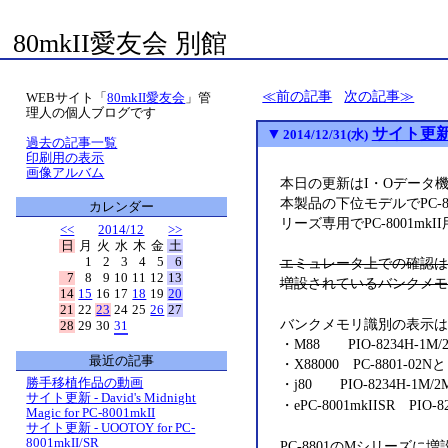
80mkII愛友会 別館
前の記事
次の記事
WEBサイト「
80mkII愛友会
」管
理人の個人ブログです
▼
サイト更新 -
2014/12/31(水)
過去の記事一覧
印刷用の表示
画像アルバム
本日の更新はI・Oデータ機
本製品の下位モデルでPC-8
カレンダー
リーズ専用でPC-8001m
<<
2014/12
>>
日
月
火
水
木
金
土
1
2
3
4
5
6
エミュレータ上での確認は
7
8
9
10
11
12
13
増設されているバンクメモ
14
15
16
17
18
19
20
21
22
23
24
25
26
27
バンクメモリ識別の表示は
28
29
30
31
・M88 PIO-8234H-1
最近の記事
・X88000 PC-8801-02
勝手移植作品の動画
・j80 PIO-8234H-1M
サイト更新 - David's Midnight
・ePC-8001mkIISR PIO
Magic for PC-8001mkII
サイト更新 - UOOTOY for PC-
8001mkII/SR
PC-8801のMシリーズに