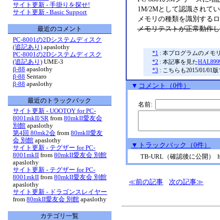
サイト更新 - 手掛りを探せ!
1M/2Mとして認識されて
サイト更新 - Basic Support
メモリの種類を識別するロ
メモリテストが正常動作し
最近のコメント
PC-8001の2Dシステムディスク
(追記あり)
apaslothy
*1
: 本プログラムのメモ
PC-8001の2Dシステムディスク
(追記あり)
UME-3
*2
: 本記事を見た
HAL89
β-88
apaslothy
*3
: こちらも2015/0
β-88
Sentaro
β-88
apaslothy
▼
コメント
（0件）
最近のトラックバック
名前:
サイト更新 - UOOTOY for PC-
8001mkII/SR
from
80mkII愛友会
別館
apaslothy
第4回 80mk2会
from
80mkII愛友
会 別館
apaslothy
▼
トラックバック
（0件）
サイト更新 - テグザー for PC-
8001mkII
from
80mkII愛友会 別館
TB-URL
（確認後に公開） http://ww
apaslothy
サイト更新 - テグザー for PC-
8001mkII
from
80mkII愛友会 別館
前の記事
次の記事
apaslothy
サイト更新 - ドラゴンスレイヤー
from
80mkII愛友会 別館
apaslothy
カテゴリ一覧