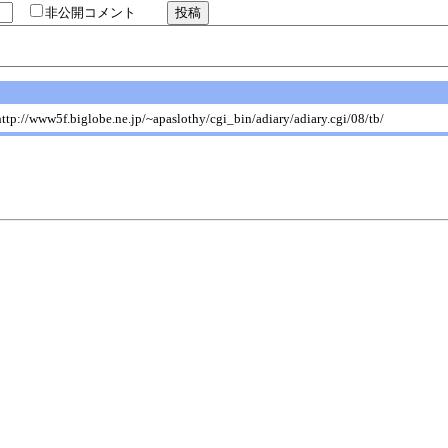
非公開コメント
w5f.biglobe.ne.jp/~apaslothy/cgi_bin/adiary/adiary.cgi/08/tb/