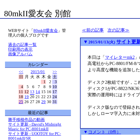
80mkII愛友会 別館
前の記事
次の記事
WEBサイト「
80mkII愛友会
」管
理人の個人ブログです
▼
サイト更新 
2015/01/13(火)
過去の記事一覧
印刷用の表示
画像アルバム
本日は「
マイレターmk2
」
高電社からPC-8801/FM
カレンダー
より高度な機能を追加したPC
<<
2015/01
>>
日
月
火
水
木
金
土
1
2
3
ディスク2枚組ですが，こ
4
5
6
7
8
9
10
ディスク1がPC-8822/NK3
11
12
13
14
15
16
17
実際の運用時にはドライブ
18
19
20
21
22
23
24
25
26
27
28
29
30
31
ディスク版なので登録され
最近の記事
しかしローマ字入力に未対
勝手移植作品の動画
サイト更新 - David's Midnight
Magic for PC-8001mkII
▼
コメント
（0件）
サイト更新 - UOOTOY for PC-
8001mkII/SR