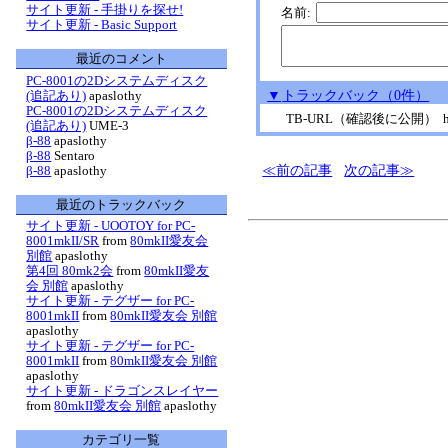
サイト更新 - 手掛りを探せ!
名前:
サイト更新 - Basic Support
最近のコメント
PC-8001の2Dシステムディスク
▼
トラックバック
（0件）
(追記あり)
apaslothy
PC-8001の2Dシステムディスク
TB-URL
（確認後に公開） http://ww
(追記あり)
UME-3
β-88
apaslothy
β-88
Sentaro
前の記事
次の記事
β-88
apaslothy
最近のトラックバック
サイト更新 - UOOTOY for PC-
8001mkII/SR
from
80mkII愛友会
別館
apaslothy
第4回 80mk2会
from
80mkII愛友
会 別館
apaslothy
サイト更新 - テグザー for PC-
8001mkII
from
80mkII愛友会 別館
apaslothy
サイト更新 - テグザー for PC-
8001mkII
from
80mkII愛友会 別館
apaslothy
サイト更新 - ドラゴンスレイヤー
from
80mkII愛友会 別館
apaslothy
カテゴリ一覧