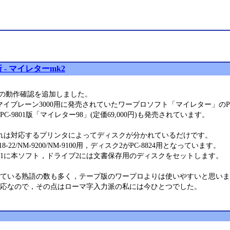
- マイレターmk2
の動作確認を追加しました。
-8/マイブレーン3000用に発売されていたワープロソフト「マイレター」のPC-8
-9801版「マイレター98」(定価69,000円)も発売されています。
れは対応するプリンタによってディスクが分かれているだけです。
618-22/NM-9200/NM-9100用，ディスク2がPC-8824用となっています。
1に本ソフト，ドライブ2には文書保存用のディスクをセットします。
ている熟語の数も多く，テープ版のワープロよりは使いやすいと思いま
応なので，その点はローマ字入力派の私には今ひとつでした。