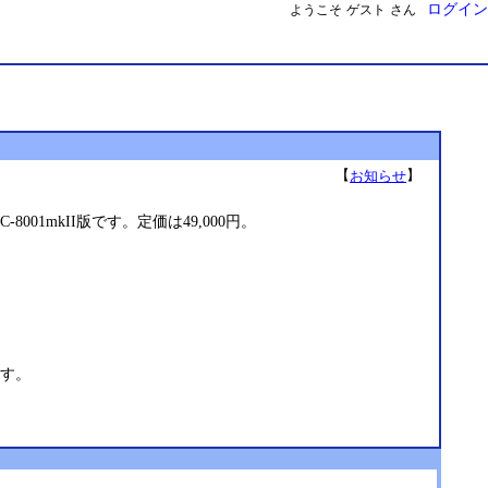
ログイン
ようこそ
ゲスト
さん
【
】
お知らせ
001mkII版です。定価は49,000円。
す。