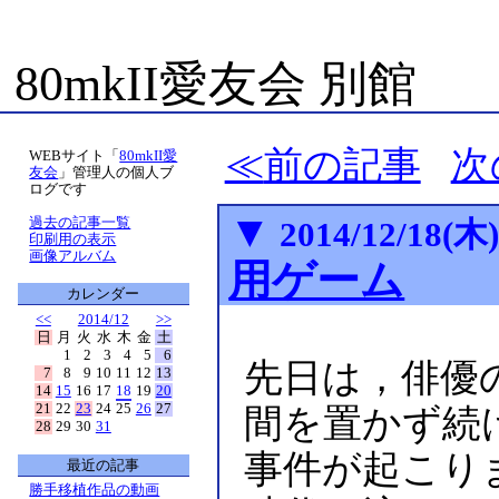
80mkII愛友会 別館
前の記事
次
WEBサイト「
80mkII愛
友会
」管理人の個人ブ
ログです
▼
過去の記事一覧
2014/12/18(木
印刷用の表示
画像アルバム
用ゲーム
カレンダー
<<
2014/12
>>
日
月
火
水
木
金
土
1
2
3
4
5
6
先日は，俳優
7
8
9
10
11
12
13
14
15
16
17
18
19
20
21
22
23
24
25
26
27
間を置かず続
28
29
30
31
事件が起こり
最近の記事
勝手移植作品の動画