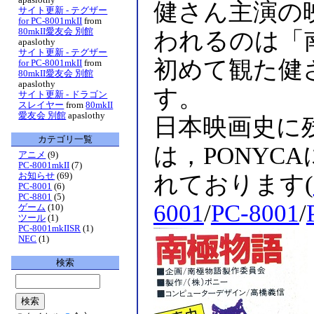
健さん主演の
サイト更新 - テグザー
for PC-8001mkII
from
80mkII愛友会 別館
われるのは「
apaslothy
サイト更新 - テグザー
初めて観た健
for PC-8001mkII
from
80mkII愛友会 別館
apaslothy
す。
サイト更新 - ドラゴン
スレイヤー
from
80mkII
愛友会 別館
apaslothy
日本映画史に
カテゴリ一覧
は，PONYC
アニメ
(9)
PC-8001mkII
(7)
お知らせ
(69)
れております(
PC-8001
(6)
PC-8801
(5)
6001
/
PC-8001
/
ゲーム
(10)
ツール
(1)
PC-8001mkIISR
(1)
NEC
(1)
検索