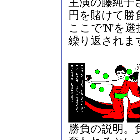
主演の藤純子
円を賭けて勝
ここで'N'を
繰り返されま
勝負の説明。