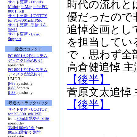
時代の流れと
サイト更新 - David's
Midnight Magic for PC-
8001mkII
優だったので
サイト更新 - UOOTOY
for PC-8001mkII/SR
サイト更新 - 手掛りを
追悼企画とし
探せ!
サイト更新 - Basic
を担当してい
Support
最近のコメント
で，思わず全
PC-8001の2Dシステム
ディスク(追記あり)
高倉健追悼 
apaslothy
PC-8001の2Dシステム
ディスク(追記あり)
【後半】
UME-3
β-88
apaslothy
β-88
Sentaro
菅原文太追悼
β-88
apaslothy
【後半】
最近のトラックバック
サイト更新 - UOOTOY
for PC-8001mkII/SR
from
80mkII愛友会 別館
apaslothy
第4回 80mk2会
from
80mkII愛友会 別館
apaslothy