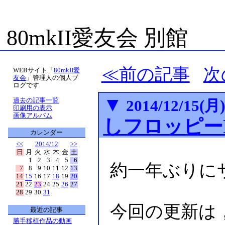
80mkII愛友会 別館
前の記事
次
WEBサイト「
80mkII愛
友会
」管理人の個人ブ
ログです
▼
過去の記事一覧
2014/12/15(月
印刷用の表示
画像アルバム
しフロッピー
カレンダー
<<
2014/12
>>
日
月
火
水
木
金
土
1
2
3
4
5
6
約一年ぶりに
7
8
9
10
11
12
13
14
15
16
17
18
19
20
21
22
23
24
25
26
27
28
29
30
31
今回の更新は
最近の記事
勝手移植作品の動画