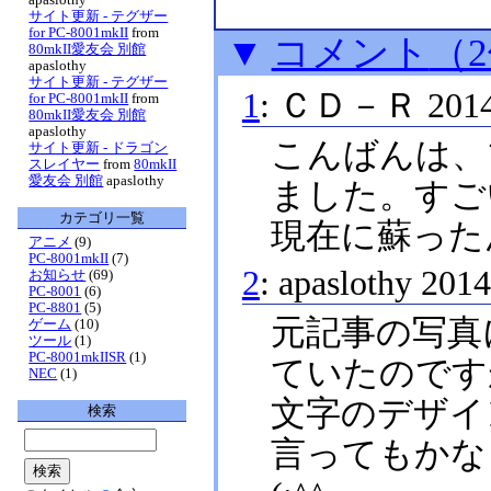
サイト更新 - テグザー
for PC-8001mkII
from
▼
コメント
（
80mkII愛友会 別館
apaslothy
サイト更新 - テグザー
1
:
ＣＤ－Ｒ
20
for PC-8001mkII
from
80mkII愛友会 別館
apaslothy
こんばんは、
サイト更新 - ドラゴン
スレイヤー
from
80mkII
愛友会 別館
apaslothy
ました。すご
カテゴリ一覧
現在に蘇った
アニメ
(9)
PC-8001mkII
(7)
2
:
apaslothy
201
お知らせ
(69)
PC-8001
(6)
PC-8801
(5)
元記事の写真
ゲーム
(10)
ツール
(1)
PC-8001mkIISR
(1)
ていたのです
NEC
(1)
文字のデザイ
検索
言ってもかな