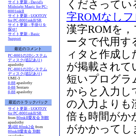
くださってい
サイト更新 - David's
Midnight Magic for PC-
8001mkII
字ROMなしフ
サイト更新 - UOOTOY
for PC-8001mkII/SR
サイト更新 - 手掛りを
漢字ROMを
探せ!
サイト更新 - Basic
ータで代用す
Support
最近のコメント
ィタと作成し
PC-8001の2Dシステム
ディスク(追記あり)
が掲載されて
apaslothy
PC-8001の2Dシステム
ディスク(追記あり)
短いプログラ
UME-3
β-88
apaslothy
β-88
Sentaro
からと入力し
β-88
apaslothy
の入力よりも
最近のトラックバック
サイト更新 - UOOTOY
倍も時間がか
for PC-8001mkII/SR
from
80mkII愛友会 別館
apaslothy
がかかってし
第4回 80mk2会
from
80mkII愛友会 別館
apaslothy