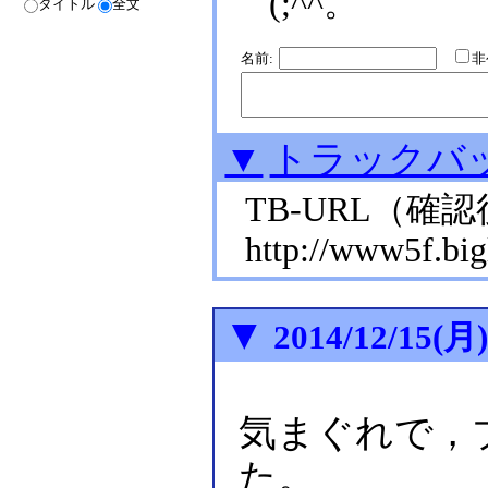
(;^^。
タイトル
全文
名前:
▼
トラックバ
TB-URL
（確認
http://www5f.bigl
▼
2014/12/15(月
気まぐれで，
た。