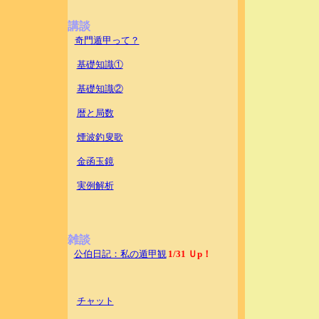
講談
奇門遁甲って？
基礎知識①
基礎知識②
暦と局数
煙波釣叟歌
金函玉鏡
実例解析
雑談
公伯日記：私の遁甲観
1/31 Ｕp！
チャット