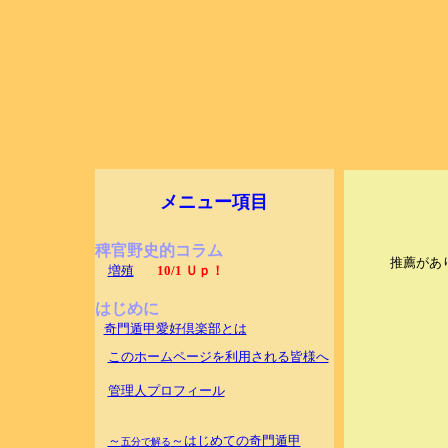
メニュー項目
稗官野史的コラム
推薦があ
増殖
10/1 Ｕｐ！
はじめに
奇門遁甲愛好倶楽部とは
このホームページを利用される皆様へ
管理人プロフィール
～
～はじめての奇門遁甲
五分で解る