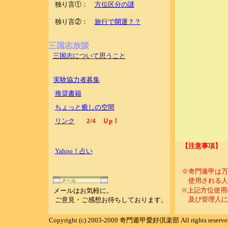
独り言①：
方位区分の謎
独り言②：
旅行で開運？？
三国志放談
三国志について思うこと
実験協力者募集
推奨書籍
ちょっと癒しの空間
リンク
2/4
Ｕp
！
【注意事項】
Yahoo！占い
※奇門遁甲は万
使用される人の
※上記方位使用
メールはお気軽に
。
及び管理人にお
ご意見・ご感想お待ちしております。
Copyright (c) 2003-2009 奇門遁甲愛好倶楽部 All rights reserve