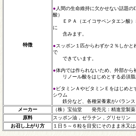
●
人間の生命維持に欠かせない話題の
酸）
ＥＰＡ（エイコサペンタエン酸）
に
含みます。
特徴
●
スッポン１匹からわずか２％しかと
で
できています。
●
体内では作られないため、外部から
リノール酸をはじめとする必須脂
●
ビタミンＡやビタミンＥをはじめと
シウム
鉄分など、各種栄養素がバランス
メーカー
（株）宝仙堂 発売元：精進堂製薬
原料
スッポン油，ゼラチン，グリセリン
お召し上がり方
１日５～６粒を目安にそのまま水又は