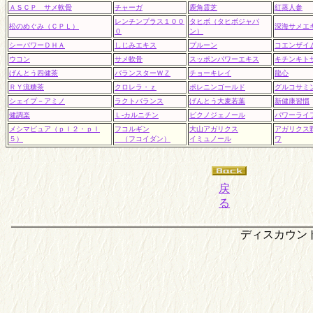
ＡＳＣＰ サメ軟骨
チャーガ
鹿角霊芝
紅蒸人参
レンチンプラス１００
タヒボ（タヒボジャパ
松のめぐみ（ＣＰＬ）
深海サメエ
０
ン）
シーパワーＤＨＡ
しじみエキス
プルーン
コエンザイ
ウコン
サメ軟骨
スッポンパワーエキス
キチンキト
げんとう四健茶
バランスターＷＺ
チョーキレイ
龍心
ＲＹ流糖茶
クロレラ・ｚ
ポレニンゴールド
グルコサミ
シェイプ－アミノ
ラクトバランス
げんとう大麦若葉
新健康習慣
健調楽
Ｌ-カルニチン
ピクノジェノール
パワーライ
メシマピュア（ｐｌ２・ｐｌ
フコルギン
大山アガリクス
アガリクス
５）
（フコイダン）
イミュノール
ワ
戻
る
ディスカウン