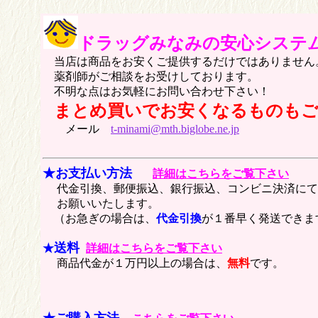
ドラッグみなみの安心システ
当店は商品をお安くご提供するだけではありません
薬剤師がご相談をお受けしております。
不明な点はお気軽にお問い合わせ下さい！
まとめ買いでお安くなるものも
メール
t-minami@mth.biglobe.ne.jp
★お支払い方法
詳細はこちらをご覧下さい
代金引換、郵便振込、銀行振込、コンビニ決済にて
お願いいたします。
（お急ぎの場合は、
代金引換
が１番早く発送できま
送料
★
詳細はこちらをご覧下さい
商品代金が１万円以上の場合は、
無料
です。