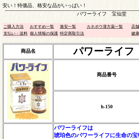
安い！特価品、格安な品がいっぱい！
パワーライフ 宝仙堂
ご購入方法
おすすめ一覧
激安一覧
カネボウ漢方薬一覧
店
支払い・送料
個人情報の保護
特定商取引法
健
パワーライフ
商品名
商品番号
h-150
パワーライフは
琥珀色のパワーライフに生命の宝