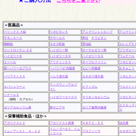
★ご購入方法
こちらをご覧下さい
＜医薬品＞
ベリックス Ａ錠
リポビタンＡ
アニマリンＬシロップ
アニマリン
サモンエース
ササヘルス
寿位
ナリピタン
糖解錠
ネオ小町錠
雲仙錠
エレミアＥ
コンドロイチン ＺＳ
ハイゼリー散
ローヤルゼリー散
プリザエー
ハイゼリーＢ
ハイゼリーＳＮ
ハイゼリーＳＧ
ワムナール
エーベル
アリナミンＥＸ
ネーブルファイン
リポビタン
新ヘパリーゼプラス
ヘパリーゼ 内服液
セピー内服液
おきゅこう
バリアクト２４
ツムラ漢方薬
カネボウ漢方薬
リポビタン
ウィズワン（アルフ
エバシェリーン
ビフィズム
ウエストン
ァ）
シナールＡ
ハイゼリーエースⅡ
マリオンカルシウム
リポビタン
（細粒・カプセル）
エスカップ
ゼリアカルシウム液
新サニアＨ
ゼリア健胃内服液
０
＜栄養補助食品・ほか＞
アガリクスｋ２
アガリクスｋ原液
ＡＢＰＣ－ＥＸ
仙生露
イムノゴールド、イム
イムノアシスト ｄ－１２
プロフィーラ
カネボウ 万
ノエース