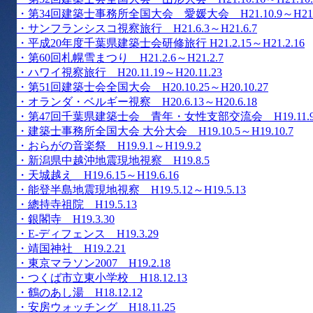
・第34回建築士事務所全国大会 愛媛大会 H21.10.9～H21.1
・サンフランシスコ視察旅行 H21.6.3～H21.6.7
・平成20年度千葉県建築士会研修旅行 H21.2.15～H21.2.16
・第60回札幌雪まつり H21.2.6～H21.2.7
・ハワイ視察旅行 H20.11.19～H20.11.23
・第51回建築士会全国大会 H20.10.25～H20.10.27
・オランダ・ベルギー視察 H20.6.13～H20.6.18
・第47回千葉県建築士会 青年・女性支部交流会 H19.11.
・建築士事務所全国大会 大分大会 H19.10.5～H19.10.7
・おらがの音楽祭 H19.9.1～H19.9.2
・新潟県中越沖地震現地視察 H19.8.5
・天城越え H19.6.15～H19.6.16
・能登半島地震現地視察 H19.5.12～H19.5.13
・總持寺祖院 H19.5.13
・銀閣寺 H19.3.30
・E-ディフェンス H19.3.29
・靖国神社 H19.2.21
・東京マラソン2007 H19.2.18
・つくば市立東小学校 H18.12.13
・鶴のあし湯 H18.12.12
・安房ウォッチング H18.11.25