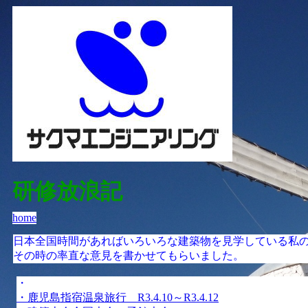
研修放浪記
home
日本全国時間があればいろいろな建築物を見学している私
その時の率直な意見を書かせてもらいました。
・
・鹿児島指宿温泉旅行 R3.4.10～R3.4.12