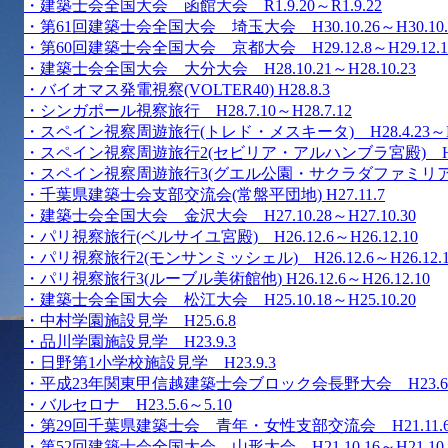
・建築士会全国大会 函館大会 R1.9.20～R1.9.22
・第61回建築士会全国大会 埼玉大会 H30.10.26～H30.10.
・第60回建築士会全国大会 京都大会 H29.12.8～H29.12.1
・建築士会全国大会 大分大会 H28.10.21～H28.10.23
・バイオマス発電視察(VOLTER40) H28.8.3
・シンガポール視察旅行 H28.7.10～H28.7.12
・スペイン視察周遊旅行(トレド・メスキータ) H28.4.23～H28
・スペイン視察周遊旅行2(セビリア・アルハンブラ宮殿) H28.4.
・スペイン視察周遊旅行3(グエル公園・サクラダファミリア) H28.
・千葉県建築士会支部交流会(常盤平団地) H27.11.7
・建築士会全国大会 金沢大会 H27.10.28～H27.10.30
・パリ視察旅行(ベルサイユ宮殿) H26.12.6～H26.12.10
・パリ視察旅行2(モンサンミッシェル) H26.12.6～H26.12.1
・パリ視察旅行3(ルーブル美術館他) H26.12.6～H26.12.10
・建築士会全国大会 松江大会 H25.10.18～H25.10.20
・中村学園施設見学 H25.6.8
・品川学園施設見学 H23.9.3
・日野第1小学校施設見学 H23.9.3
・平成23年関東甲信越建築士会ブロック会長野大会 H23.6.17～
・バルセロナ H23.5.6～5.10
・第29回千葉県建築士会 青年・女性支部交流会 H21.11.
・第52回建築士会全国大会 山形大会 H21.10.16～H21.10.